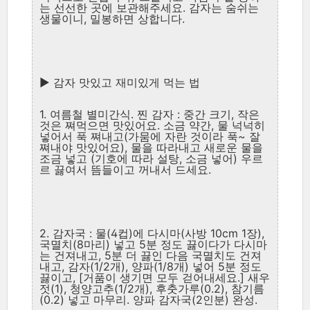
는 선선한 곳에 보관해주세요. 감자는 숨쉬는
생물이니, 밀봉하면 상합니다.
▶ 감자 맛있고 재미있게 먹는 법
1. 여름철 별미간식. 찐 감자 : 중간 크기, 작은
것은 쪄먹으면 맛있어요. 소금 약간, 물 넉넉히
넣어서 푹 쪄내고(가뭄에 자란 것이라 푹~ 잘
쪄내야 맛있어요), 물을 따라내고 새로운 물을
조금 넣고 (기호에 따라 설탕, 소금 넣어) 우르
르 끓여서 뜸들이고 꺼내서 드세요.
2. 감자국 : 물(4컵)에 다시마(사방 10cm 1장),
국멸치(8마리) 넣고 5분 정도 끓이다가 다시마
는 건져내고, 5분 더 끓인 다음 국멸치도 건져
내고, 감자(1/2개), 양파(1/8개) 넣어 5분 정도
끓이고, [거품이 생기면 모두 걷어내세요.] 새우
젓(1), 청양고추(1/2개), 후춧가루(0.2), 참기름
(0.2) 넣고 마무리. 양파 감자국(2인분) 완성.