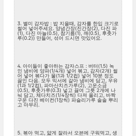
3. 별미 감자밥 : 밥 지을때, 감자를 한입 크기로
썰어 넣어주세요. 양념간장(진간장(2), 다진 파
(1), 다진 마늘(0.5), 참기름(1), 깨(0.5), 후춧가
루(0.2)) 만들어, 섞어 드시면 맛있어요.
4. 아이들이 좋아하는 감자스프 : 버터(1.5) 녹
인 냄비에 양파(1/4개) 넣어 볶고, 감자(2개) 썰
어 넣어 볶다가 물(1과 1/2컵) 넣어 10분 정도
끓인 다음. 모두 믹서에 갈아 냄비에 담고, 우유
(1과 1/2컵), 파마산치즈가루(2), 고운소금
(0.5), 후춧가루(0.3) 넣고 끓여 그릇 2개에 나
눠 담고, 체다치즈(1/4장씩) 다져 올리고, 바짝
구운 다진 베이컨(1장씩) 파슬리가루 솔솔 뿌리
고 마무리.
5. 볶아 먹고, 얇게 잘라서 오븐에 구워먹고, 생