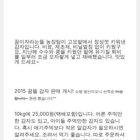
꿈이자라는뜰 농장팀이 고요밭에서 정성껏 키워낸
감자입니다. 비료, 제초제, 비닐멀칭 없이 키웠구
요, 지난해 수수와 콩을 키웠던 밭에 유기질 퇴비
를 일부러 조금 모자랗게 넣고 재배했습니다. 맛있
게 드세요~
2015 꿈뜰 감자 판매 개시!
소량 생산이오니 선착순
마감
합니다~
완판 했습니다^^
10kg에 25,000원(택배포함)입니다. 어른 주먹만
한 감자도 있고, 아이들 주먹만한 감자도 있습니
다. 혹시 애기주먹보다 작은 알감자가 필요하시면
알려주세요. 조려서 먹기 좋습니다. 따로 주문하셔