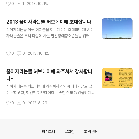
작성시간
0
1
2013. 10. 19.
일을 함께 하는 일손나눔 시간을 먼저 가졌습니다. 지난 여
름부터 짓기 시작한 흙부대집 쉼터에 황토흙으로 미장하는
일을 함께 했고요, 메리골드로 염색해놓은 손수건을 다림
2013 꿈이자라는뜰 허브데이에 초대합니다.
질하고 접어서 띠지포장을 하는 일도 함께 했습니다. 지난
글 내용
꿈이자라는뜰 이웃 여러분을 허브데이에 초대합니다! 꿈이
화요일에 학교일정때문에 수업을 미뤄두었던 중등 꽃나무
자라는뜰은 우리 마을에 사는 발달장애청소년들을 위해 지
교실 학생들은 로즈마리를 수확했구요, 어린 아이들은 손
역과 학교가 함께 가꾸어가는 배움터와 일터입니다. 2009
수건 물들이는데 쓸 메리골드꽃을 수확했습니다. 꿈이자라
년 가을에 시작해서 이제 만 4년을 채워가고 있습니다. 4
는뜰 이야기를 전시하기위해 파고라에 게시판을 설치하고,
작성시간
0
0
2013. 10. 12.
년 동안 적지 않은 변화와 배움이 있었습니다. 학생들은 점
면사무소에서 텐트도 빌려와서 미리 쳐두었습니다. 흙집벽
점 농사일이 자연스러워집니다. 몸에 익어갑니다. 아이들
에 미장을 다 마치자, 메리골드꽃을 재밌게 따던 아..
을 바라보는 교사들의 눈길에 애정이 깊어져갑니다. 서로
꿈이자라는뜰 허브데이에 와주셔서 감사합니
에게 자연스럽고, 마음이 열리고, 애지중지하는 마음이 깊
다~
어지니 이전과 또 다른 열매들이 눈에 보입니다. 우리가 서
글 내용
로에게 '살아가는 힘'을 길러주고 있다는 생각이 들었습니
꿈이자라는뜰 허브데이에 와주셔서 감사합니다~ 날도 많
다. 지루하고, 때로는 어렵기도 한 일상을 버텨내는데 필요
이 무더웠고, 첫번째 허브데이라 부족한 점도 많았을텐데
한 좋은 추억들을 우리가 함께 마련해 나가고 있구나, 도움
일부러 꿈이자라는뜰 농장에 찾아와주신 모든 분들께 고맙
작성시간
0
0
2012. 6. 29.
이 필요할 때 서로에게 큰 힘이 되어 줄 좋..
고 감사한 마음을 전합니다. 아울러 허브데이를 준비하느
라 애써주시고, 후원해주신 안팎의 여러분들에게도 고마운
마음을 전하지 않을 수 없습니다. 내년에는 올 해를 바탕으
로 좀 더 알차고 의미있는 허브데이를 준비하도록 노력하
겠습니다. 아래에 허브데이 당일 안내지와 스케치사진을
의안내
티스토리
로그인
고객센터
함께 올려둡니다. 꿈이자라는뜰은 우리마을에 사는 발달장