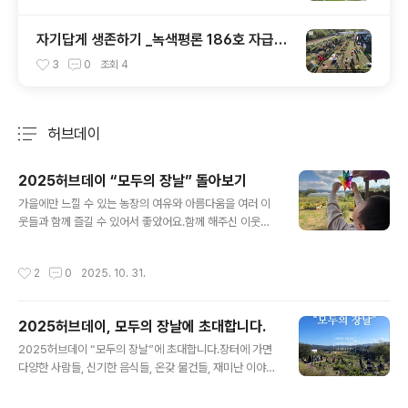
자기답게 생존하기 _녹색평론 186호 자급을
생각한다(5)
3
0
조회
4
허브데이
분류 전체보기
주요 글 목록
2025허브데이 “모두의 장날” 돌아보기
글 내용
가을에만 느낄 수 있는 농장의 여유와 아름다움을 여러 이
웃들과 함께 즐길 수 있어서 좋았어요.함께 해주신 이웃들
에게 고마운 마음을 전합니다. 내년에 또 만나요!사진1. 보
루가 마음가는 대로 고른 허브데이 베스트컷 6장🤗사진2.
작성시간
2
0
2025. 10. 31.
함께살장+잠깐동안주인+활동 꼴라쥬 사진 4장🤭❤️ 함께
살장 @together_jang🍜 밀농 쌀국수☕ 봄나무공방+함
께뜨기 동아리🥜 시고르랩 땅콩버터🟫 장미 상수리 묵, 꽈
2025허브데이, 모두의 장날에 초대합니다.
리고추🧄 장길섭 마늘 참기름 들기름🍠 평화노래농장 단
글 내용
무지, 고구마🥒 더건강해지다 유기농 오이, 오이피클📦 여
2025허브데이 “모두의 장날”에 초대합니다.장터에 가면
농 중고물품🍐 민병성 햇배🎁 씽씽의 중고물품🧶 촌뜨개
다양한 사람들, 신기한 음식들, 온갖 물건들, 재미난 이야기
하루수업🌿 라라와 허브스머지스틱 만들기📗 예방구 👕
들을 고루 만날 수 있지요. 꿈뜰 농장에 장이 선다면 어떤
지하크의 옷나눔📚 밝맑도서관에서 책을 팝니다🎹 단 비
풍경일까요? 북적북적, 와글와글, 옹기종기~ 이것저것 사