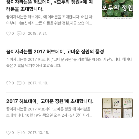
꿈이자라는뜰 허브데이, <모두의 정원>에 여
랍니다. [ 반가운 정원 꿈이자라는뜰 에서 만날 수 있는 사
러분을 초대합니다.
람들 ] 보루, 커피와 수다를 내려드립니다. 노래, 즉석 프린
글 내용
트 추억사진을 찍어드려요. 비빔, 운기의학으로 오행체질
꿈이자라는뜰 허브데이, 에 여러분을 초대합니다. 어린 아
을 봐드립니다. 앙꼬, 채식 까나페와 맛있는 수다 베짱, 종
이부터 어르신까지 모든 이들을 위한 정원,지금 모습 이대
이접기 같이 하실래요? 가이, 허브 이름을 알려드릴게요 팽
로도 충분하지만 새로운 시도들이 가능한 정원,모두가 함
작성시간
0
0
2018. 9. 21.
팽, 꽃그림을 함께 그려볼래요? 반달곰, 동물점을 봐드릴게
께 만들고 누리는 모두의 정원을 상상해봅니다. 이게 정말
요. 봄봄, 농..
가능한 일인지 10월 16일 허브데이날에 한번 시도해 볼까
요? 농사 일뿐만 아니라 사고 팔고, 먹고 마시고, 웃고 떠들
꿈이자라는뜰 2017 허브데이, 고마운 정원의 풍경
고, 놀고 쉬고, 노래하고 춤추고, 만들고 그림 그리고 글쓰
글 내용
꿈이자라는뜰 2017 허브데이,"고마운 정원"을 기록해준 혜정의 사진입니다. 해마다
는 일들이나, 또 다른 어떤 방식으로든 을 함께 만들고 싶은
좋은 기록을 남겨주어서 고맙습니다.
이웃들은 10월 12일 이전에 꿈뜰 일꾼들에게 알려주세요.
함께 궁리하고 시도해봅시다. 물론 가을의 아름다움을 즐
기고 싶은 분들, 그저 꿈뜰이 좋아서 오시는 모든 분들을 두
작성시간
0
0
2017. 11. 18.
팔 벌려 환영합니다. 10월 16일 (화) 오후 2시~6시, 홍성
군 홍동면 운월리..
2017 허브데이, '고마운 정원'에 초대합니다.
글 내용
꿈이자라는뜰 2017 허브데이 '고마운 정원'에 여러분을
초대합니다. 10월 19일 목요일 오후 2시~5시꿈이자라는
뜰 팔괘리 농장 이번 허브데이는 팔괘리 송정마을에서 지
낸 꿈뜰 시즌1을 마감하는 '고마운 정원'으로 마련했습니
작성시간
0
0
2017. 10. 15.
다. 그동안의 시간들과 사람들을 기억하고 기록하는 시간