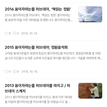
을 가지려고 합니다. 마을 이웃들에게 감사하는 마음을 전
하고 싶습니다. 얼마 남지 않은 지금 농장에서의 마지막 멋
2016 꿈이자라는뜰 허브데이, ‘책읽는 정원’
진 가을을 함께 만끽합시다.많이들 와주세요~ * 당일 일손
글 내용
나눔, 음식 후원해 주실 분은 미리 알려주세요~ 이번 초대
2016 꿈이자라는뜰 허브데이, ‘책읽는 정원’ 꿈이자라는
장은 아이들과 직접 그린 그림으로 만들었습니다.
뜰 농장에 마을 이웃 여러분을 초대합니다. 꿈이자라는뜰
아이들이 가꾼 텃밭도 보고, 허브 차도 마시고, 정원에 앉아
한가로이 책도 읽고, 시도 외우고, 그림도 그리고, 도시락도
작성시간
0
2
2016. 10. 14.
나눠먹고, 담소도 나누는 자리를 마련했습니다. 한마디로
가을 정원을 만끽할 수 있는 모든 일들을 함께 즐기고 싶습
니다. 가벼운 마음으로 가을 오후의 여유를 즐기러 꿈이자
2015 꿈이자라는뜰 허브데이; 정원음악회
라는뜰 농장에 마실 오세요~ 10월 20일(목) 오후 12시 ~
글 내용
5시 충남 홍성군 홍동면 팔괘리 628번지 꿈이자라는뜰 농
고마운 동네이웃들의 응원에 힘입어 꿈이자라는뜰 허브데이; 정원음악회를 잘 마쳤
장._ 늦은 오후가 되면 날씨가 많이 쌀쌀해집니다. 따뜻한
습니다.지인들이 남겨준 소회와 사진들로 정리를 대신합니다~ 가을볕 따땃하게 예
외투를 챙겨오세요._5시 즈음 마칠 예정입니다._비가 오면
뻤구나!Posted by 박혜정 on 2015년 10월 13일 화요일 대추 한 알 저게 저절로
행사는 취소합니다. _캠핑의자를 빌려주실 수 있는 분은 꿈
붉어질 리는 없다.저 안에 태풍 몇 개저 안애 천둥 몇 개저 안에 벼락 몇 개저 안에 번
작성시간
0
0
2015. 10. 15.
이자라는뜰 보..
개 몇 개가 들어서서 붉게 익히는 것일게다. 저게 저 혼자 둥글어질 리는 없다.저 안
에...Posted by SuYoung Choi on 2015년 10월 13일 화요일 GreenCareFar
m, 정원 음악회.어제 ‘꿈이자라는뜰’ 농장에서 정원음악회가 열렸다.특별히 ‘꿈뜰'에
2013 꿈이자라는뜰 허브데이를 마치고 / 허
서 함께 배우고 성장하는 친구들의 무대여서 더 감동.초등 아이들의 옹골찬 풍물은,
브데이 스케치
혼돈 속 질서를 보..
글 내용
2013 꿈이자라는뜰 허브데이를 마치고. 동네 이웃 여러분
들 덕분에 꿈이자라는뜰 허브데이를 잘 마쳤습니다. 올 해
는 오후에 참을 나누는 시간을 가지기에 앞서, 오전에 농장