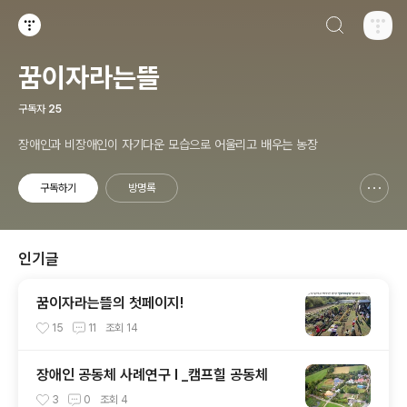
검색하기
티스토리
꿈이자라는뜰
구독자
25
장애인과 비장애인이 자기다운 모습으로 어울리고 배우는 농장
구독하기
방명록
신고하기 레이어
열기
인기글
꿈이자라는뜰의 첫페이지!
15
11
조회
14
장애인 공동체 사례연구 I _캠프힐 공동체
3
0
조회
4