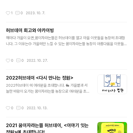
가 늘어나요! 몸과 마음이 들썩들썩! 시끌벅적하게 놀아도
선한 가을바람 맞으며 우리도 함께 춤을 출 수 있으면 좋겠
좋고, 은근히 차오르는 기분을 즐기며 차분하게 놀아도 좋
어요 💃🏻 반가운 이웃들과 어울려 몸으로, 마음으로, 소리
작성시간
1
0
2023. 10. 7.
아요. 😀따뜻한 햇볕과..
로, 웃음으로, 저마다의 모습으로 춤을 춥시다. 사람들 앞에
나와서 춤을 추라고 시키는 일은 따로 없을테니, 괜한 걱정
은 마시고요 🤭 늦가을 오후, 꿈이자라는뜰 농장의 아름다
허브데이 회고와 아카이빙
운 시간을 여러분과 함께 만끽하고 싶어요. 2023 허브데
글 내용
이, 춤추는 정원에 놀러오세요. 😀 🌳 10월 20일(금)~21
해마다 가을이 오면,꿈이자라는뜰은 허브데이를 열고 마을 이웃들을 농장에 초대합
일(토) 오후 2시~5시, 꿈이자라는뜰 농장에서 만나요. 👀
니다. 그 이유는① 가을에만 느낄 수 있는 꿈이자라는뜰 농장의 아름다움을 이웃들과
허브데이에서 맛볼 수 있는 즐거움들 • • • • • • • 🗓️ 10
함께 즐기고 싶고,② 다양한 사람들이 새롭게 만나고, 자연스럽게 어울리는 기회를
월 20일(금) 2시~5시 • • • • • • • 🎙 홍동 ..
만들고 싶기 때문입니다.여러분은 꿈이자라는뜰 허브데이를 어떻게 경험하셨나요?
작성시간
0
0
2022. 10. 27.
소감과 의견, 제안을 아래 링크의 설문지에 적어주세요.전해주시는 아이디어와 응원
에 힘입어 좀 더 나은 모습으로 허브데이를 계속 이어갈게요.https://forms.gle/ni
zSvosdovVR3tVMA지난 허브데이 돌아보기2024 허브데이 신나는 정원초대글
2022허브데이 <다시 만나는 정원>
www.greencarefarm.org/318갈무리 www.greencarefarm.org/319202
글 내용
3 허브데이 춤추는 정원초대글 www...
2022허브데이 에 여러분을 초대합니다. 🐇 가을볕과 서
늘한 바람이 오가는 꿈이자라는뜰 농장으로 여러분을 초대
합니다. 코로나19가 아직 남아있지만, 이제는 보고 싶었던
사람들을 다시 만나기 시작해도 좋을 것 같습니다. 긴장했
작성시간
0
0
2022. 10. 13.
던 몸과 마음에 힘을 빼고, 오래된, 새로운, 반가운 이웃들
과 함께 가을 오후를 느긋하게 즐겨보면 어떨까요? 😀 혼
자 오셔도 좋고, 함께 오셔도 좋습니다. 오래된 친구들과 꿈
2021 꿈이자라는뜰 허브데이, <이야기 잇는
뜰농장에서 다시 만나자는 약속을 잡아보는 것은 또 어떠
정원>에 초대합니다!
세요? 🌳 10월 21일(금)~22일(토) 오후 2시~5시, 꿈이