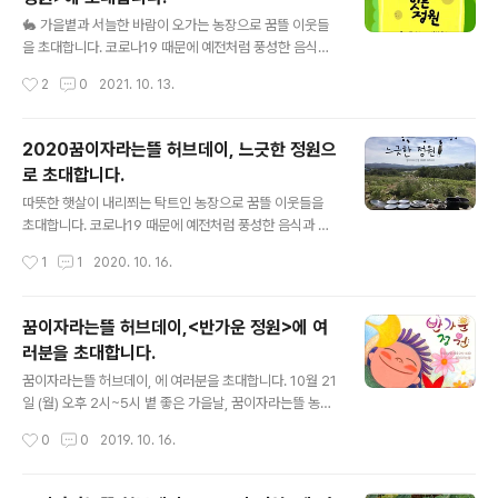
글 내용
자라는뜰 농장에서 만나요 🥕 친구와 나눠먹을 음식을 가
🐇 가을볕과 서늘한 바람이 오가는 농장으로 꿈뜰 이웃들
져오셔도 좋고, 그냥 오셔도 좋습니다. 꿈뜰에서는 허브차
을 초대합니다. 코로나19 때문에 예전처럼 풍성한 음식과
와 커피, 쿠키를 준비해 놓을게요. 꿈뜰 허브데이가 늘 그랬
즐길거리를 나눌 수는 없습니다만, 바람이 잘 통하는 넓은
작성시간
2
0
2021. 10. 13.
던 것 처럼, 좀 더 적극적으..
야외공간에서 올해도 소소한 만남을 이어가려고 합니다.
🥕 많은 인원이 한꺼번에 모이지 않기 위해, 4일 동안 3시
간씩 허브데이를 엽니다. 서로를 배려하는 적당한 거리를
2020꿈이자라는뜰 허브데이, 느긋한 정원으
사이에 두고 안전하게 만납시다. 긴장했던 몸과 마음에 힘
로 초대합니다.
을 빼고, 늦가을을 느긋하고 한가롭게 즐겨보면 어떨까요?
글 내용
🌳 허브데이 일정: 10월 20일(수) 저녁 7시, 21일(목)~2
따뜻한 햇살이 내리쬐는 탁트인 농장으로 꿈뜰 이웃들을
3일(토) 오후 2시~5시 💫 이야기 잇는 정원에서 만날 수
초대합니다. 코로나19 때문에 예전처럼 풍성한 음식과 즐
있는 이야기들 (블로그 아래 부분에 자세한 소개를 덧붙여
길거리를 나눌 수는 없습니다만, 바람이 잘 통하는 넓은 야
작성시간
1
1
2020. 10. 16.
두었습니다) 20일(수) 저녁 7시, 밝맑도서관 1층 공동체상
외공간에서 올 해도 소소한 만남을 이어가려고 합니다. 많
영 + 보고나서 나..
은 인원이 한꺼번에 모이지 않기위해, 이번에는 하루 3시
간씩 4일 동안 허브데이를 엽니다. 서로를 배려하는 적당
꿈이자라는뜰 허브데이,<반가운 정원>에 여
한 거리를 사이에 두고 안전하게 만납시다. 긴장했던 몸과
러분을 초대합니다.
마음에 힘을 빼고, 늦가을의 따뜻한 햇살과 시원한 바람을
글 내용
즐겨봅시다. 세상 느긋하고 한가롭게 말이지요~ 🌳 허브데
꿈이자라는뜰 허브데이, 에 여러분을 초대합니다. 10월 21
이기간: 10월 21일(수)~24일(토) 오후 2시~5시 🏡 꿈이
일 (월) 오후 2시~5시 볕 좋은 가을날, 꿈이자라는뜰 농장
자라는뜰 농장에 오시는 길 홍동면사무소 사거리에서 장곡
으로 마실 오세요. 가을 햇살을 만나고, 바람을 만나고, 여
작성시간
0
0
2019. 10. 16.
넘어가는 방향으로 올라오다가, 마을활력소 지나자마자 소
유를 만나고, 이야기를 만나고, 꿈뜰을 만나고, 친구들을 만
나무가 있는 오른쪽 샛길로 들어오세요..
나러 오세요. 먹고 마시고 즐길 만한 것들이 여럿 있지만 그
중에서 가장 기대되는 것은 바로 당신과의 반가운 만남이