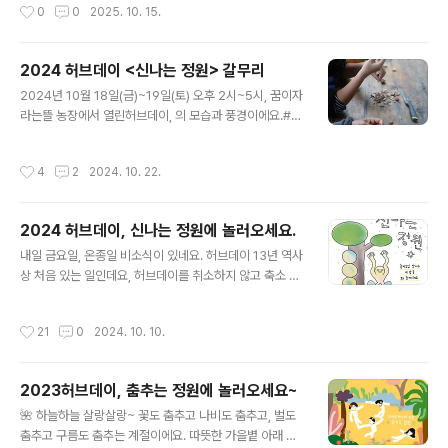
작성시간
0
0
2025. 10. 15.
커스의 명상음악🌟..
고 팔고, 너도나도 주고 받고! 이런 모습이지 않을까요 ^^
가을에만 느낄 수 있는 농장의 아름다움을 여러 이웃들과
나누고 싶어요! We welcome All~🍄 시간과 장소10월
2024 허브데이 <신나는 정원> 갈무리
25일 (토) 오전 11시~오후 5시, 홍동면 운월리 꿈이자라
글 내용
는뜰 농장에서 만나요.농장 주변이 협소하니, 주차는 마을
2024년 10월 18일(금)~19일(토) 오후 2시~5시, 꿈이자
활력소 주변에 해주세요.🍎 함께 살장 + 잠깐동안 주인 =
라는뜰 농장에서 열린허브데이, 의 모습과 풍경이에요.#허
모두의 장날함께살장 오전 11시 ~ 오후 2시 (오후 2시 ~ 5
브데이_스케치_금요일 ☔️🌬️비가 와르르 쏟아지다 잠잠했
시 사이에 남아있는 판매자도 있어요.)잠깐동안 주인 오전
다가를 반복했던 지난 금요일, 꿈뜰 농장의 풍경입니다.허
작성시간
4
2
2024. 10. 22.
..
브데이에 비가 오는 건 13년만에 처음이었어요. 행사를 취
소할까 고민하다가 축소진행하기로 결정했습니다. 우리끼
리라도 신나게 놀자, 혹시라도 찾아올 손님들을 맞이하
2024 허브데이, 신나는 정원에 놀러오세요.
자! 이런 마음으로요.팽팽의 알리오올리오 데뷔전에 쓰
글 내용
일 마늘을 함께 다듬고, 팽셰프가 만들어준 파스타도 양
내일 금요일, 온종일 비소식이 있네요. 허브데이 13년 역사
껏 먹었습니다. 비를 뚫고 찾아온 손님들과 빙고, 알까기 놀
상 처음 있는 일인데요, 허브데이를 취소하지 않고 축소 진
이도 했어요. 비가 와도 신나는 정원! 다음날 농장 곳곳에
행합니다.아쉽게도 예정되어 있던 ‘놀이모임 앗싸와 농장
서 쓰일 안내판과 간판을 손수 만들고나니, 비는 조금 잦아
놀이’는 취소되었어요. 11월 2일에 열리는 에서 신나게 놀
작성시간
21
0
2024. 10. 10.
들고 해가 졌어요.원슈가데이 토마토 소..
며 아쉬움을 푸는 걸로! (아 재밌겠다😆) 그래도 농장 일꾼
들은 농장 문 활짝 열고 도란도란 모여서 따뜻한 환대를 준
비해둘 예정입니다. 비오는 허브데이 함께 즐겨요.토요일
2023허브데이, 춤추는 정원에 놀러오세요~
은 변동 없이 진행합니다! 어쩌면 더 신나는 정원이 될 수도
글 내용
있겠어요.2024 허브데이, 신나는 정원에 놀러오세요. 둘
🌺 하늘하늘 살랑살랑~ 꽃도 춤추고 나비도 춤추고, 벌도
셋이 함께 놀면 즐거움이 깊어지고, 여럿이 함께 놀면 재미
춤추고 구름도 춤추는 계절이에요. 따뜻한 가을볕 아래 선