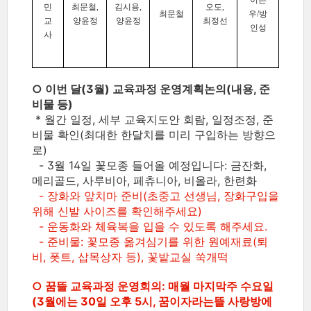
이은
민
최문철,
김시용,
오도,
최문철
우/방
교
양윤정
양윤정
최정선
인성
사
○ 이번 달(3월) 교육과정 운영계획논의(내용, 준
비물 등)
* 월간 일정, 세부 교육지도안 회람, 일정조정, 준
비물 확인(최대한 한달치를 미리 구입하는 방향으
로)
- 3월 14일 꽃모종 들어올 예정입니다: 금잔화,
메리골드, 사루비아, 페츄니아, 비올라, 한련화
- 장화와 앞치마 준비(초중고 선생님, 장화구입을
위해 신발 사이즈를 확인해주세요)
- 운동화와 체육복을 입을 수 있도록 해주세요.
- 준비물: 꽃모종 옮겨심기를 위한 원예재료(퇴
비, 폿트, 삽목상자 등), 꽃밭교실 쑥개떡
○ 꿈뜰 교육과정 운영회의: 매월 마지막주 수요일
(3월에는 30일 오후 5시, 꿈이자라는뜰 사랑방에