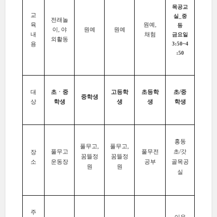
목공교
교
실_중
전래놀
육
원예,
등
이, 야
원예
원예
내
채험
금요일
외활동
용
3:50~4
:50
대
초ㆍ중
고등학
초등학
초/중
중학생
상
학생
생
생
학생
홍동
풀무고,
풀무고,
풀무고
풀무전
초/갓
장
꿈뜰정
꿈뜰정
소
운동장
공부
골목공
원
원
실
주