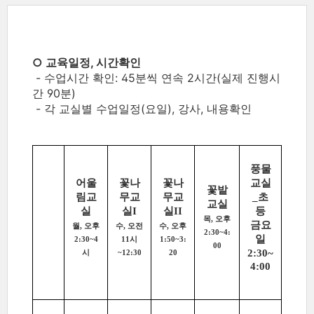
○ 교육일정, 시간확인
- 수업시간 확인: 45분씩 연속 2시간(실제 진행시
간 90분)
- 각 교실별 수업일정(요일), 강사, 내용확인
풍물
어울
꽃나
꽃나
교실
꽃밭
림교
무교
무교
_초
교실
실
실I
실II
등
목, 오후
금요
월, 오후
수, 오전
수, 오후
2:30~4:
일
2:30~4
11시
1:50~3:
00
2:30~
시
~12:30
20
4:00