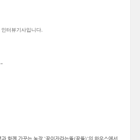
의 인터뷰기사입니다.
--
년과 함께 가꾸는 농장 '꿈이자라는뜰(꿈뜰)'의 하우스에서