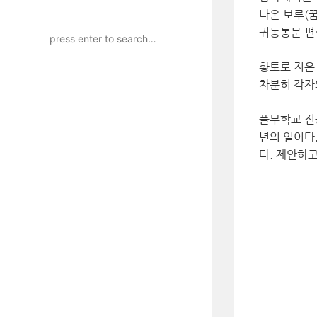
나온 보루(꿈
귀농통문 편
황토로 지은
차분히 각자
풀무학교 전
년의 일이다
다. 제안하고