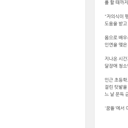
를 할 때까
"자의식이 팽
도움을 받고
몸으로 배우
인연을 맺은
지나온 시간
달장애 청소
인근 초등학
걸린 텃밭을
느 날 문득
'꿈뜰'에서