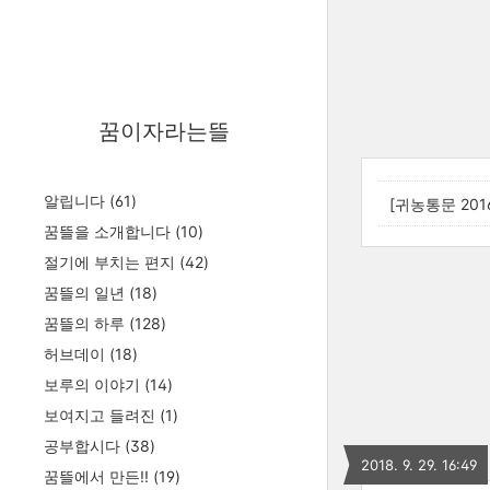
꿈이자라는뜰
알립니다
(61)
[귀농통문 201
꿈뜰을 소개합니다
(10)
절기에 부치는 편지
(42)
꿈뜰의 일년
(18)
꿈뜰의 하루
(128)
허브데이
(18)
보루의 이야기
(14)
보여지고 들려진
(1)
공부합시다
(38)
2018. 9. 29. 16:49
꿈뜰에서 만든!!
(19)