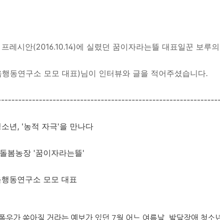
 프레시안(
2016.10.14)
에 실렸던 꿈이자라는뜰 대표일꾼 보루
음행동연구소 모모 대표)님이
인터뷰와 글을 적어주셨습니다.
---
-------
-------
-------
-------
-------
-------
-------
-------
-----
소년, '농적 자극'을 만나다
 돌봄농장 '꿈이자라는뜰'
음행동연구소 모모 대표
폭우가 쏟아질 거라는 예보가 있던 7월 어느 여름날. 발달장애 청소