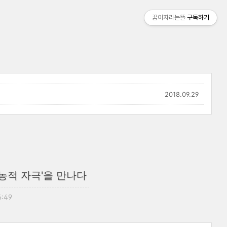
꿈이자라는뜰
구독하기
2018.09.29
'농적 자극'을 만나다
6:49