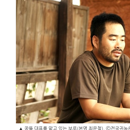
▲ 꿈뜰 대표를 맡고 있는 보루(본명 최문철). Ⓒ전국귀