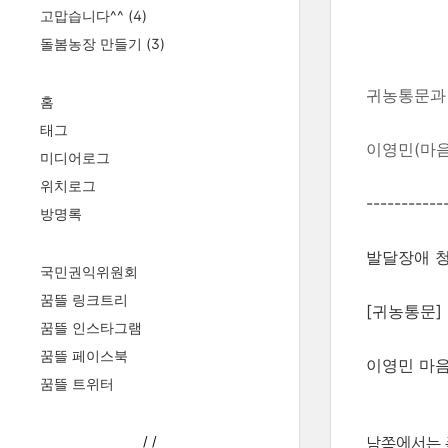
고맙습니다^^
(4)
돌봄농장 만들기
(3)
귀농통문과
홈
태그
이영민(마
미디어로그
위치로그
-------
----
방명록
발달장애 청
국민권익위원회
꿈뜰 링크트리
[귀농통문]
꿈뜰 인스타그램
꿈뜰 페이스북
이영민 마
꿈뜰 트위터
/
/
남쪽에서는 