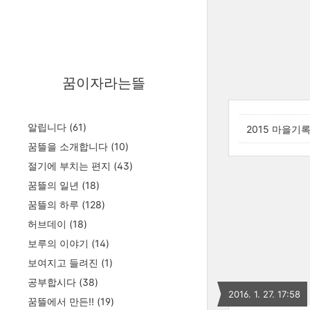
꿈이자라는뜰
알립니다
(61)
2015 마을
꿈뜰을 소개합니다
(10)
절기에 부치는 편지
(43)
꿈뜰의 일년
(18)
꿈뜰의 하루
(128)
허브데이
(18)
보루의 이야기
(14)
보여지고 들려진
(1)
공부합시다
(38)
2016. 1. 27. 17:58
꿈뜰에서 만든!!
(19)