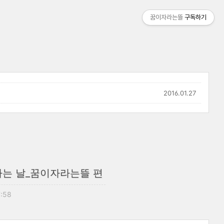
꿈이자라는뜰
구독하기
2016.01.27
하는 날_꿈이자라는뜰 편
7:58