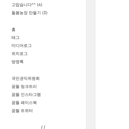
고맙습니다^^
(4)
돌봄농장 만들기
(3)
홈
태그
미디어로그
위치로그
방명록
국민권익위원회
꿈뜰 링크트리
꿈뜰 인스타그램
꿈뜰 페이스북
꿈뜰 트위터
/
/