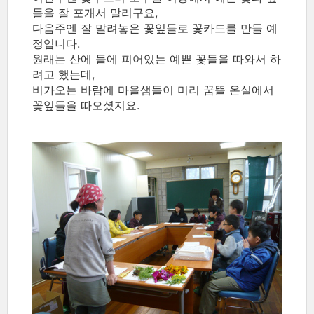
들을 잘 포개서 말리구요,
다음주엔 잘 말려놓은 꽃잎들로 꽃카드를 만들 예
정입니다.
원래는 산에 들에 피어있는 예쁜 꽃들을 따와서 하
려고 했는데,
비가오는 바람에 마을샘들이 미리 꿈뜰 온실에서
꽃잎들을 따오셨지요.