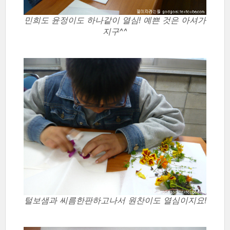
민희도 윤정이도 하나같이 열심! 예쁜 것은 아셔가
지구^^
털보샘과 씨름한판하고나서 원찬이도 열심이지요!