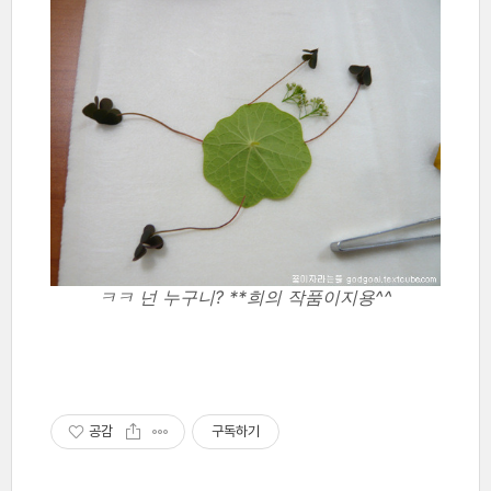
ㅋㅋ 넌 누구니? **희의 작품이지용^^
공감
구독하기