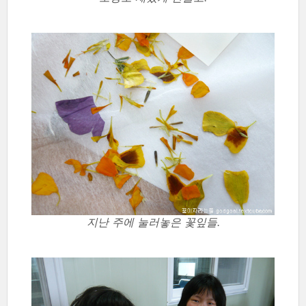
지난 주에 눌러놓은 꽃잎들.