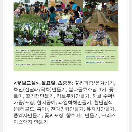
<꽃밭교실>_월요일, 초중등
: 꽃씨파종/옮겨심기,
화전(진달래/국화)만들기, 봄나물효소담그기, 꽃누
르미, 딸기잼만들기, 허브쿠키만들기, 허브 수확/
가공/포장, 한지공예, 과일화채만들기, 천연염색
(메리골드, 흑미), 잔디인형만들기, 유자차만들기,
콩액자만들기, 꽃씨포장, 향주머니만들기, 크리스
마스액자 만들기