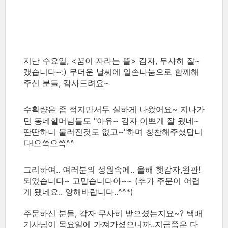
지난 수요일, <꿈이 자라는 뜰> 감자, 무사히 잘~
캤습니다~:) 무더운 날씨에 일손나눔으로 함께해
주신 분들, 캄사드려요~
수확량은 좀 적지만서두 실하게 나왔어요~ 지나가
던 동네할머님들도 "아유~ 감자 이쁘게 잘 됐네~
딴딴하니 물러진것도 없고~"하며 칭찬해주셨답니
다!으쓱으쓱^^
그리하여.. 여러분의 성원속에.. 올해 햇감자,완판!
되었습니다~ 고맙습니다아~~ (추가 주문이 어렵
게 됐네요.. 양해바랍니다..^^*)
주문하신 분들, 감자 무사히 받으셨는지요~? 택배
기사님이 목요일에 가져가셨으니까..지금쯤은 다