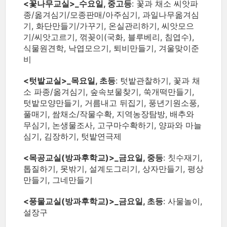
<꽃나무교실>_수요일, 중고등
: 꽃과 채소 씨앗파
종/옮겨심기/모종판매/아주심기, 과일나무옮겨심
기, 화단만들기/가꾸기, 온실관리하기, 씨앗모으
기/씨앗고르기, 꺾꽂이(국화, 블루베리, 침엽수),
식물원견학, 낙엽모으기, 퇴비만들기, 겨울맞이준
비
<텃밭교실>_목요일, 초등
: 텃밭관찰하기, 꽃과 채
소 파종/옮겨심기, 숲속보물찾기, 쑥개떡만들기,
텃밭모양만들기, 거름내고 뒤집기, 풍년기원소풍,
풀매기, 쌈채소/작물수확, 지역농장탐방, 배추와
무심기, 논생물조사, 고구마수확하기, 양파와 마늘
심기, 김장하기, 텃밭연극제
<목공교실(방과후학교)>_금요일, 중등
: 칫수재기,
톱질하기, 못밖기, 설계도그리기, 상자만들기, 평상
만들기, 그네만들기
<풍물교실(방과후학교)>_금요일, 초등
: 사물놀이,
설장구