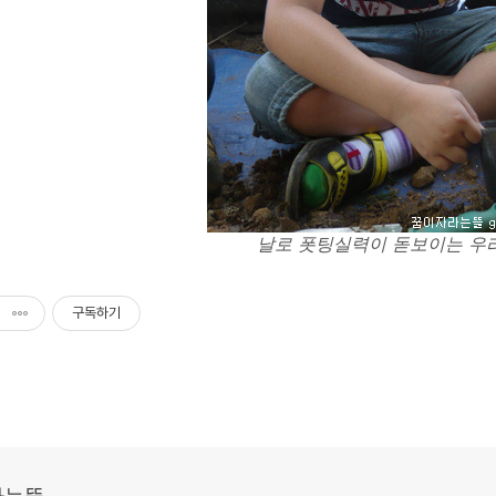
날로 폿팅실력이 돋보이는 우리
구독하기
라는뜰