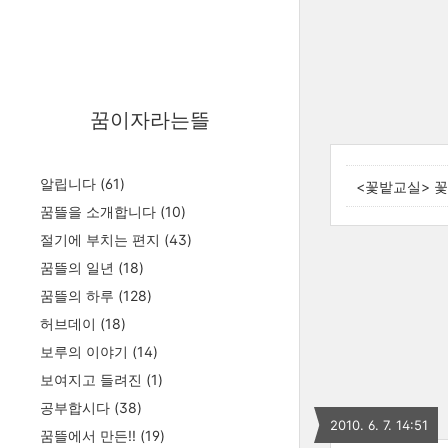
꿈이자라는뜰
알립니다
(61)
<꽃밭교실> 
꿈뜰을 소개합니다
(10)
절기에 부치는 편지
(43)
꿈뜰의 일년
(18)
꿈뜰의 하루
(128)
허브데이
(18)
보루의 이야기
(14)
보여지고 들려진
(1)
공부합시다
(38)
2010. 6. 7. 14:51
꿈뜰에서 만든!!
(19)