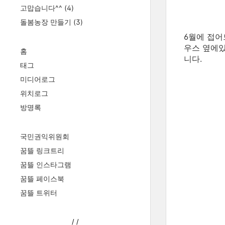
고맙습니다^^
(4)
돌봄농장 만들기
(3)
6월에 접어
우스 옆에있
홈
니다.
태그
미디어로그
위치로그
방명록
국민권익위원회
꿈뜰 링크트리
꿈뜰 인스타그램
꿈뜰 페이스북
꿈뜰 트위터
/
/