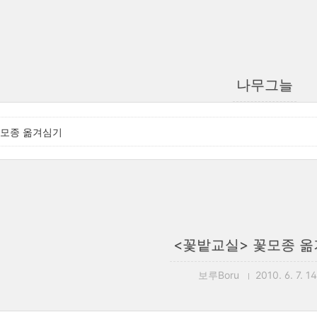
나무그늘
꽃모종 옮겨심기
<꽃밭교실> 꽃모종 
보루Boru
2010. 6. 7. 1