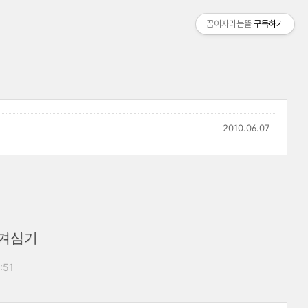
꿈이자라는뜰
구독하기
2010.06.07
옮겨심기
4:51