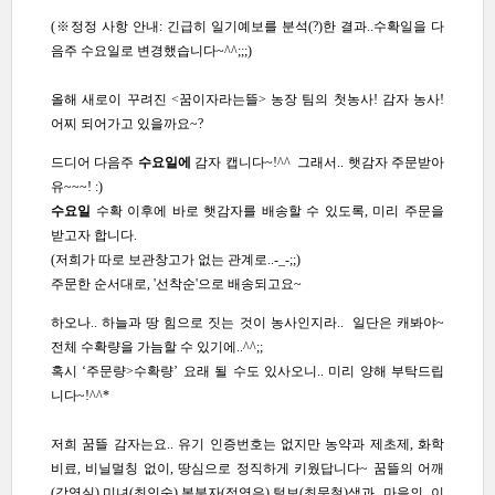
(※정정 사항 안내: 긴급히 일기예보를 분석(?)한 결과..수확일을 다
음주 수요일로 변경했습니다~^^;;;)
올해 새로이 꾸려진 <꿈이자라는뜰> 농장 팀의 첫농사! 감자 농사!
어찌 되어가고 있을까요~?
드디어 다음주
수요일에
감자 캡니다~!^^
그래서.. 햇감자 주문받아
유~~~! :)
수요일
수확 이후에 바로 햇감자를 배송할 수 있도록, 미리 주문을
받고자 합니다.
(저희가 따로 보관창고가 없는 관계로..-_-;;)
주문한 순서대로, '선착순'으로 배송되고요~
하오나.. 하늘과 땅 힘으로 짓는 것이 농사인지라..
일단은 캐봐야~
전체 수확량을 가늠할 수 있기에..^^;;
혹시 ‘주문량>수확량’ 요래 될 수도 있사오니.. 미리 양해 부탁드립
니다~!^^*
저희 꿈뜰 감자는요.. 유기 인증번호는 없지만 농약과 제초제, 화학
비료, 비닐멀칭 없이, 땅심으로 정직하게 키웠답니다~
꿈뜰의 어깨
(강영실),미녀(최인숙),복분자(정영은),털보(최문철)샘과 마을의 이