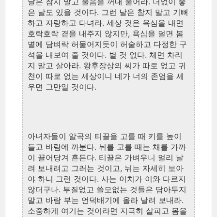
날은 참지 말고 울음을 꺼내 울어라. 더없이 좋
은 날도 있을 것이다. 그런 날은 참지 말고 기뻐
하고 자랑하고 다녀라. 세상 것은 욕심을 내면
호락호락 곁을 내주지 않지만, 욕심을 덜면 봄
볕에 담벼락 허물어지듯이 허술하고 다정한 구
석을 내보여 줄 것이다. 별 것 없다. 체면 차리
지 말고 살아라. 왕후장상의 씨가 따로 없고 귀
천이 따로 없는 세상이니 네가 너의 존엄을 세
우면 그만일 것이다.
아녀자들이 알곡의 티끌을 고를 때 키를 높이
들고 바람에 까분다. 뉘를 고를 때는 채를 가까
이 끌어당겨 흔든다. 티끌은 가벼우니 멀리 날
려 보내려고 그러는 것이고, 뉘는 자세히 보아
야 하니 그런 것이다. 사는 이치가 이와 다르지
않더구나. 부질없고 쓸모없는 것들은 담아두지
말고 바람 부는 언덕배기에 올라 날려 보내라.
소중하게 여기는 것이라면 지극히 살피고 몸을