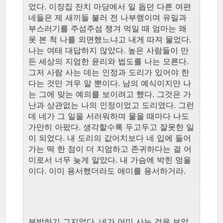
었다. 이장집 잔치 마당에서 일 돕던 다른 여편
네들은 제 새끼들 불러 전 나부랭이며 유밀과
부스러기를 주섬주섬 챙겨 먹일 때 엄마는 왜
못 본 척 나를 외면했느냐고 내게 따져 물었다.
나는 여태 대답하지 않았다. 높은 사람들이 만
든 세상의 지엄한 윤리와 법도를 나는 모른다.
그저 사람 사는 데는 인정과 도리가 있어야 한
다는 것만 겨우 알 뿐이다. 남의 예식이지만 나
는 그에 맞는 예의를 보이려고 했다. 그것은 가
난과 상관없는 나의 인정이었고 도리였다. 그런
데 네가 그 일을 서러워하며 물을 때마다 나도
가만히 아팠다. 생각할수록 두고두고 잘못한 일
이 되었다. 내 도리의 값어치보다 네 입에 들어
가는 떡 한 점이 더 지엄하고 존귀하다는 걸 어
미로서 너무 늦게 알았다. 내 가슴에 박힌 멍울
이다. 이미 용서했더라도 애미를 용서하거라.
부박하기 그지없다. 네가 어미 사는 것을 보았