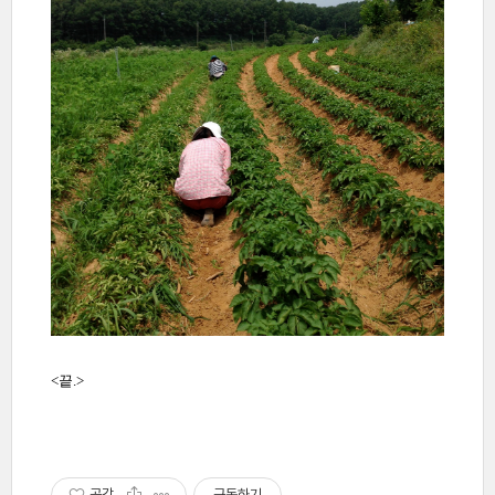
<끝.>
공감
구독하기