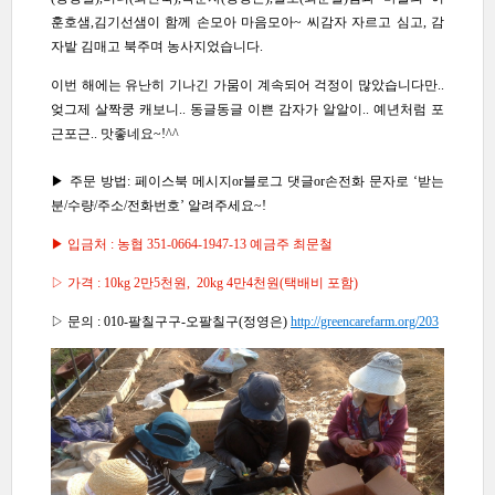
훈호샘,김기선샘이 함께 손모아 마음모아~ 씨감자 자르고 심고, 감
자밭 김매고 북주며 농사지었습니다.
이번 해에는 유난히 기나긴 가뭄이 계속되어 걱정이 많았습니다만..
엊그제 살짝쿵 캐보니.. 동글동글 이쁜 감자가 알알이.. 예년처럼 포
근포근.. 맛좋네요~!^^
▶ 주문 방법: 페이스북 메시지or블로그 댓글or손전화 문자로 ‘받는
분/수량/주소/전화번호’ 알려주세요~!
▶ 입금처 : 농협 351-0664-1947-13 예금주 최문철
▷ 가격 : 10kg 2만5천원, 20kg 4만4천원(택배비 포함)
▷ 문의 : 010-팔칠구구-오팔칠구(정영은)
http://greencarefarm.org/203