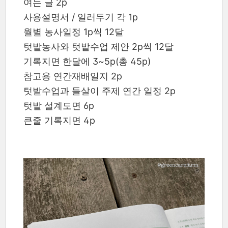
여는 글 2p
사용설명서 / 일러두기 각 1p
월별 농사일정 1p씩 12달
텃밭농사와 텃밭수업 제안 2p씩 12달
기록지면 한달에 3~5p(총 45p)
참고용 연간재배일지 2p
텃밭수업과 들살이 주제 연간 일정 2p
텃밭 설계도면 6p
큰줄 기록지면 4p