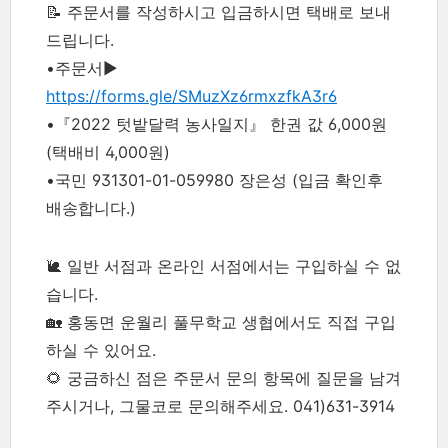
📝 주문서를 작성하시고 입금하시면 택배로 보내
드립니다.
•주문서▶︎
https://forms.gle/SMuzXz6rmxzfkA3r6
•『2022 텃밭달력 농사일지』 한권 값 6,000원
(택배비 4,000원)
•국민 931301-01-059980 장은성 (입금 확인후
배송합니다.)
🐌 일반 서점과 온라인 서점에서는 구입하실 수 없
습니다.
🏡 홍동면 운월리 풀무학교 생협에서도 직접 구입
하실 수 있어요.
🌻 궁금하신 점은 주문서 문의 항목에 질문을 남겨
주시거나, 그물코로 문의해주세요. 041)631-3914