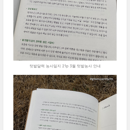
텃밭달력 농사일지 21p 3월 텃밭농사 안내