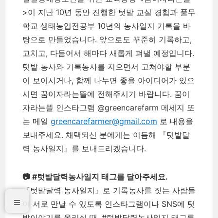
>이 지난 10년 동안 진행한 텃밭 교실 경험과 풀무
학교 생태농업전공부 10년의 농사일지 기록을 바
탕으로 만들었습니다. 앞으로도 꾸준히 기록하고,
고치고, 다듬어서 해마다 새롭게 펴낼 예정입니다.
텃밭 농사와 기록농사를 지으면서 고쳐야할 부분
이 보이시거나, 함께 나누면 좋을 아이디어가 있으
시면 꿈이자라는뜰에 전해주시기 바랍니다. 꿈이
자라는뜰 인스타그램 @greencarefarm 메세지 또
는 메일
greencarefarmer@gmail.com
로 내용을
보내주세요. 채택되신 분에게는 이듬해 『텃밭달
력 농사일지』를 보내드리겠습니다.
📷 #텃밭달력농사일지 태그를 달아주세요.
『텃밭달력 농사일지』로 기록농사를 짓는 사람들
이 서로 만날 수 있도록 인스타그램이나 SNS에 텃
밭이야기를 올리실 때, #텃밭달력농사일지 태그를