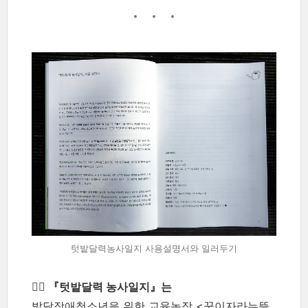
텃밭달력농사일지 사용설명서와 일러두기
✍🏼 『텃밭달력 농사일지』는
발달장애청소년을 위한 교육농장 <꿈이자라는뜰