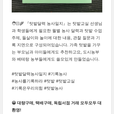
🧑🏻‍🌾 『텃밭달력 농사일지』는 텃밭교실 선생님
과 학생들에게 필요한 월별 농사 달력과 텃밭 수업
주제, 들살이와 놀이에 대한 내용, 관찰 질문과 기
록 지면으로 구성되어있습니다. 가족 텃밭을 가꾸
는 부모님과 아이들에게도 추천하고요, 도시농부
와 베테랑 농부들에게도 쓸모있게 만들었습니다.
#텃밭달력농사일지 #기록농사
#농사를기록하라 #텃밭 #텃밭교실
#기록은우리의힘 #텃밭농사
😀 대량구매, 택배구매, 독립서점 거래 모두모두 대
환영!