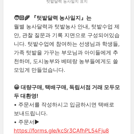
텃밭달력 농사일지 표지
🧑🏻‍🌾 『텃밭달력 농사일지』는
월별 농사달력과 텃밭농사 안내, 텃밭수업 제
안, 관찰 질문과 기록 지면으로 구성되어있습
니다. 텃밭수업에 참여하는 선생님과 학생들,
가족 텃밭을 가꾸는 부모님과 아이들에게 추
천하며, 도시농부와 베테랑 농부들에게도 쓸
모있게 만들었습니다.
😀 대량구매, 택배구매, 독립서점 거래 모두모
두 대환영!
• 주문서를 작성하시고 입금하시면 택배로
보내드립니다.
• 주문서▶︎
https://forms.gle/kcSr3CAfhPL54Fju8