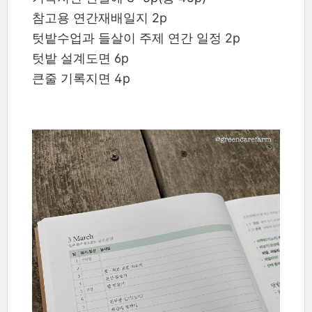
참고용 연간재배일지 2p
텃밭수업과 들살이 주제 연간 일정 2p
텃밭 설계도면 6p
큰줄 기록지면 4p