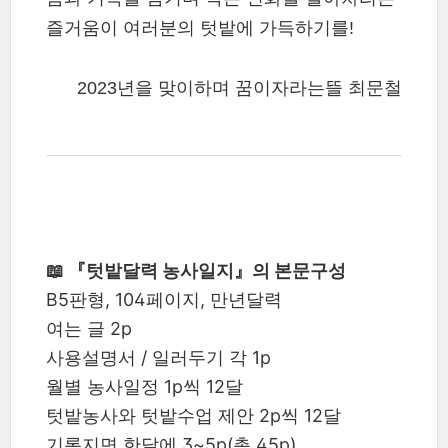
즐거움이 여러분의 텃밭에 가득하기를!
2023년을 맞이하며 꿈이자라는뜰 최문철
📖 『텃밭달력 농사일지』의 본문구성
B5판형, 104페이지, 만년달력
여는 글 2p
사용설명서 / 일러두기 각 1p
월별 농사일정 1p씩 12달
텃밭농사와 텃밭수업 제안 2p씩 12달
기록지면 한달에 3~5p(총 45p)