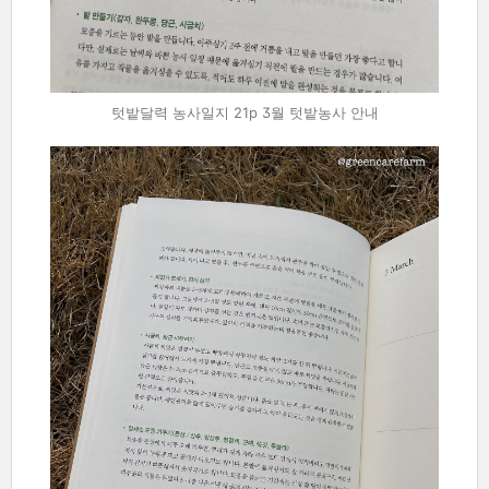
텃밭달력 농사일지 21p 3월 텃밭농사 안내