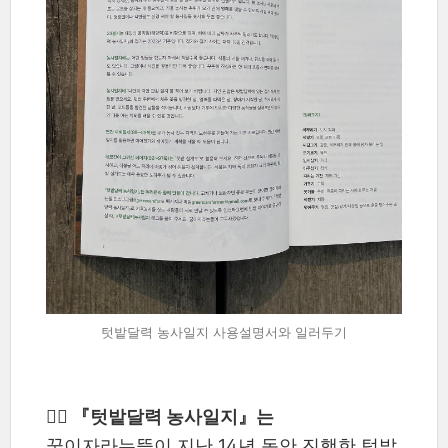
텃밭달력 농사일지 사용설명서와 일러두기
✍🏼 『텃밭달력 농사일지』는
꿈이자라는뜰이 지난 14년 동안 진행한 텃밭