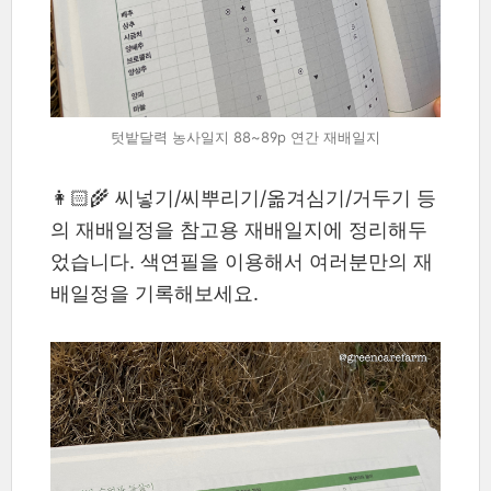
텃밭달력 농사일지 88~89p 연간 재배일지
👩🏻‍🌾 씨넣기/씨뿌리기/옮겨심기/거두기 등
의 재배일정을 참고용 재배일지에 정리해두
었습니다. 색연필을 이용해서 여러분만의 재
배일정을 기록해보세요.