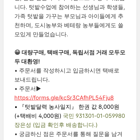
니다. 텃밭수업에 참여하는 선생님과 학생들,
가족 텃밭을 가꾸는 부모님과 아이들에게 추
천하며, 도시농부와 베테랑 농부들에게도 쓸
모있게 만들었습니다.
😀 대량구매, 택배구매, 독립서점 거래 모두모
두 대환영!
• 주문서를 작성하시고 입금하시면 택배로
보내드립니다.
• 주문서▶︎
https://forms.gle/kcSr3CAfhPL54Fju8
•
『텃밭달력 농사일지』 한권 값 8,000원
(+택배비 4,000원)
국민 931301-01-059980
장은성 (입금 확인후 배송합니다.)
•
궁금하신 점은 주문서를 통해 질문을 남겨