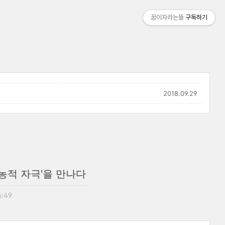
꿈이자라는뜰
구독하기
2018.09.29
'농적 자극'을 만나다
6:49