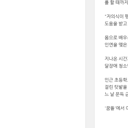
를 할 때까
"자의식이 팽
도움을 받고
몸으로 배우
인연을 맺은
지나온 시간
달장애 청소
인근 초등학
걸린 텃밭을
느 날 문득
'꿈뜰'에서