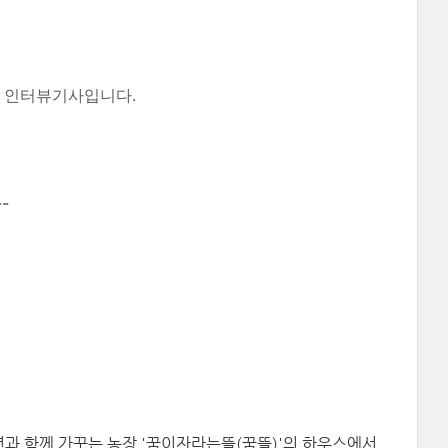
의 인터뷰기사입니다.
--
년과 함께 가꾸는 농장 '꿈이자라는뜰(꿈뜰)'의 하우스에서