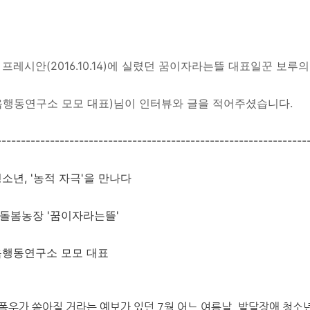
 프레시안(
2016.10.14)
에 실렸던 꿈이자라는뜰 대표일꾼 보루
음행동연구소 모모 대표)님이
인터뷰와 글을 적어주셨습니다.
---
-------
-------
-------
-------
-------
-------
-------
-------
-----
소년, '농적 자극'을 만나다
 돌봄농장 '꿈이자라는뜰'
음행동연구소 모모 대표
폭우가 쏟아질 거라는 예보가 있던 7월 어느 여름날. 발달장애 청소