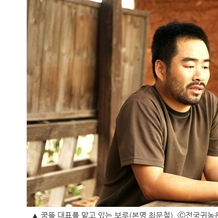
▲ 꿈뜰 대표를 맡고 있는 보루(본명 최문철). Ⓒ전국귀