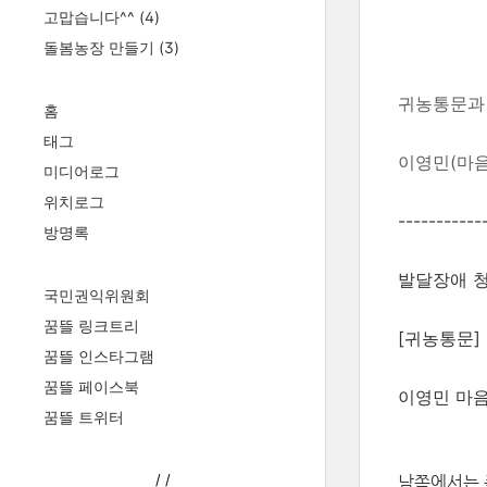
고맙습니다^^
(4)
돌봄농장 만들기
(3)
귀농통문과
홈
태그
이영민(마
미디어로그
위치로그
-------
----
방명록
발달장애 청
국민권익위원회
꿈뜰 링크트리
[귀농통문]
꿈뜰 인스타그램
꿈뜰 페이스북
이영민 마
꿈뜰 트위터
/
/
남쪽에서는 