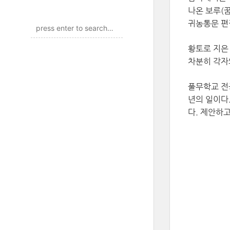
나온 보루(꿈
귀농통문 편
황토로 지은
차분히 각자
풀무학교 전
년의 일이다
다. 제안하고