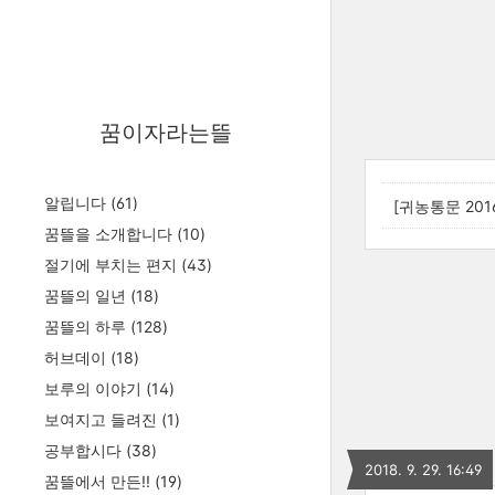
꿈이자라는뜰
알립니다
(61)
[귀농통문 201
꿈뜰을 소개합니다
(10)
절기에 부치는 편지
(43)
꿈뜰의 일년
(18)
꿈뜰의 하루
(128)
허브데이
(18)
보루의 이야기
(14)
보여지고 들려진
(1)
공부합시다
(38)
2018. 9. 29. 16:49
꿈뜰에서 만든!!
(19)