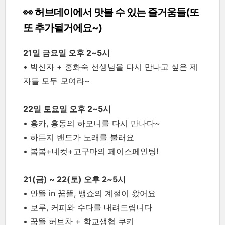
👀 허브데이에서 맛볼 수 있는 즐거움들(또
또 추가될거에요~)
21일 금요일 오후 2~5시
• 박신자 + 홍화숙 선생님을 다시 만나고 싶은 제
자들 모두 모여라~
22일 토요일 오후 2~5시
• 홍카, 홍동의 하모니를 다시 만나다~
• 하든지 밴드가 노래를 불러요
• 봄봄+네컷+고구마의 페이스페인팅!
21(금) ~ 22(토) 오후 2~5시
• 안뜰 in 꿈뜰, 뱅쇼의 계절이 왔어요
•
보루, 커피와 수다를 내려드립니다
•
꿈뜰 허브차 + 학교생협 쿠키