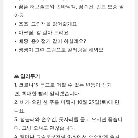
• 꿈뜰 허브솔트와 손바닥책, 땀수건, 민트 모종 팔
아요
• 조조, 그림책을 읽어줄게요
• 아크릴, 칼 갈아 드려요
•
베짱, 종이접기 같이 하실래요?
•
팽팽이 그린 그림으로 컬러링을 해봐요
🙏 일러두기
1. 코로나19 등으로 어쩔 수 없는 변동이 생기
면, 최대한 빨리 알리겠습니다.
2. 비가 오면 한 주를 미뤄서 10월 29일(토)에 만
나요.
3. 텀블러와 손수건, 돗자리를 들고 오시면 좋습니
다. 그냥 오셔도 괜찮습니다.
4. 책이나 그림도구처럼 야외에서 소소하게 즐길