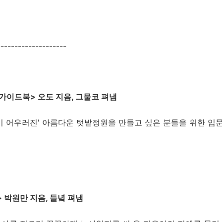
-----------------
가이드북> 오도 지음, 그물코 펴냄
이 어우러진' 아름다운 텃밭정원을 만들고 싶은 분들을 위한 입
 박원만 지음, 들녘 펴냄