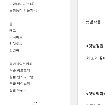
고맙습니다^^
(4)
돌봄농장 만들기
(3)
텃밭작물 ----
홈
태그
미디어로그
위치로그
<텃밭정원 
방명록
'채소와 꽃
국민권익위원회
꿈뜰 링크트리
꿈뜰 인스타그램
꿈뜰 페이스북
꿈뜰 트위터
<텃밭백과>
/
/