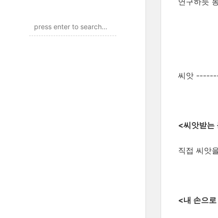
연구하듯 농
씨앗 -------
<씨앗받는 
직접 씨앗을
<내 손으로