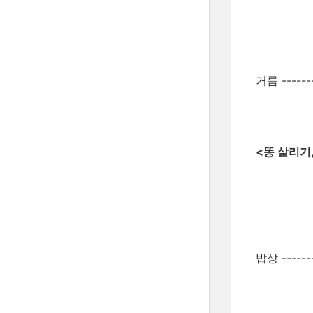
거름 -------
<똥 살리기
밥상 -------