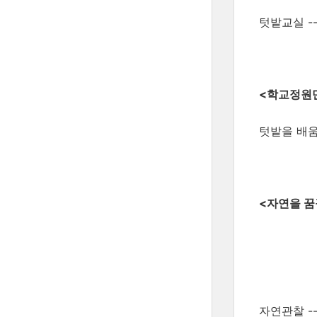
텃밭교실 ----
<학교정원
텃밭을 배움
<자연을 꿈
자연관찰 ----