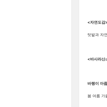
<자연도감
텃밭과 자연
<바사라산스
바랭이 아줌
봄 여름 가