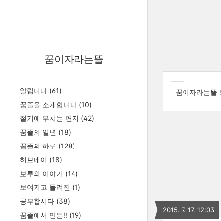
꿈이자라는뜰
알립니다
(61)
꿈이자라는뜰 
꿈뜰을 소개합니다
(10)
절기에 부치는 편지
(42)
꿈뜰의 일년
(18)
꿈뜰의 하루
(128)
허브데이
(18)
보루의 이야기
(14)
보여지고 들려진
(1)
공부합시다
(38)
2015. 7. 17. 12:03
꿈뜰에서 만든!!
(19)