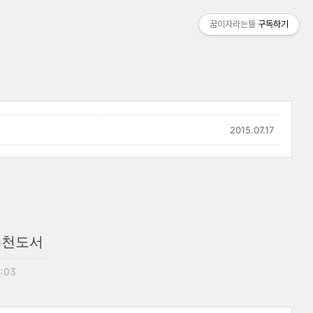
꿈이자라는뜰
구독하기
2015.07.17
추천도서
2:03