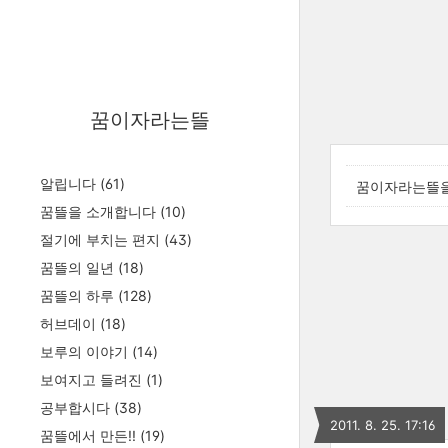
꿈이자라는뜰
알립니다
(61)
꿈이자라는뜰을
꿈뜰을 소개합니다
(10)
절기에 부치는 편지
(43)
꿈뜰의 일년
(18)
꿈뜰의 하루
(128)
허브데이
(18)
보루의 이야기
(14)
보여지고 들려진
(1)
공부합시다
(38)
2011. 8. 25. 17:16
꿈뜰에서 만든!!
(19)