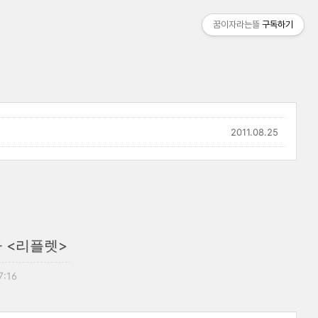
꿈이자라는뜰
구독하기
2011.08.25
 <리플렛>
7:16