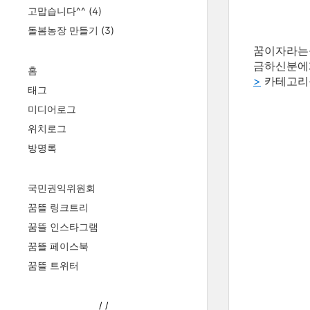
고맙습니다^^
(4)
돌봄농장 만들기
(3)
꿈이자라는
금하신분에게
홈
>
카테고리
태그
미디어로그
위치로그
방명록
국민권익위원회
꿈뜰 링크트리
꿈뜰 인스타그램
꿈뜰 페이스북
꿈뜰 트위터
/
/