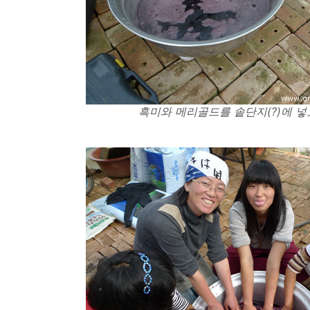
흑미와 메리골드를 솥단지(?)에 넣