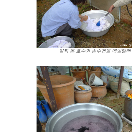
일찍 온 호수와 손수건을 애벌빨래