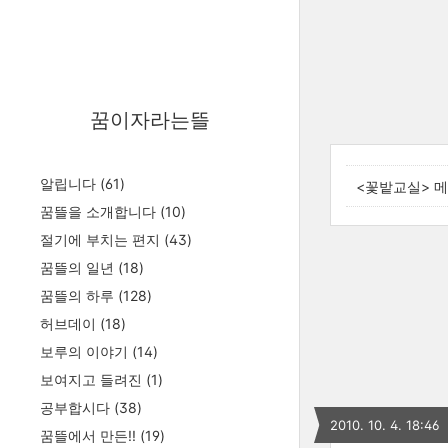
꿈이자라는뜰
알립니다
(61)
<꽃밭교실> 
꿈뜰을 소개합니다
(10)
절기에 부치는 편지
(43)
꿈뜰의 일년
(18)
꿈뜰의 하루
(128)
허브데이
(18)
보루의 이야기
(14)
보여지고 들려진
(1)
공부합시다
(38)
2010. 10. 4. 18:46
꿈뜰에서 만든!!
(19)