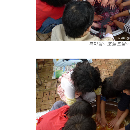
흑미팀~ 조물조물~