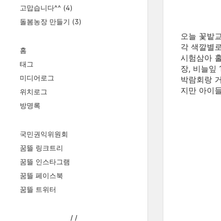
고맙습니다^^
(4)
돌봄농장 만들기
(3)
오늘 꽃밭교
각 색깔별로
홈
시험삼아 홀
태그
장, 비늘잎 
미디어로그
박람회랑 거
지만 아이들
위치로그
방명록
국민권익위원회
꿈뜰 링크트리
꿈뜰 인스타그램
꿈뜰 페이스북
꿈뜰 트위터
/
/