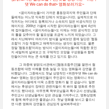
댓 We can do that> 영화보러가요~
<꿈이자라는뜰>이 가까운 홍동장곡지역 주민들과 단체
들에게는 어느덧 익숙한 단체가 되었습니다만, 실제적으로 아
직까지는 어디에도 등록되거나 소속되지 않은 비공식적인 단
체이지요. 2009년 가을에 시작한 꿈이자라는뜰이 벌써 4년차
에 접어들면서, <꿈이자라는뜰>도 이제는 어떤 공식적인 모양
의 틀을 갖추어야 할 필요성을 조금씩 느끼게 되었습니다. 그
래서 지난해부터 여러가지 방식을 살펴보던 중에 일단은 '협동
조합'이 가장 적합하고 매력적이라는 생각이 들었지요. 물론
정말 '협동조합'이라는 방식이 <꿈이자라는뜰>에 적합한 옷인
지 세밀하게 살펴보고 또 구체적인 모양을 구성원들과 함께
만들어가야 하는 큰 숙제를 안고 있기도 합니다.
그 와중에 밝맑도서관에서 [협동조합주간]을 열면서 협
동조합에 대한 이해를 한층 높일 수 있는 영화들과 강연을 준
비했답니다. 그중에서도 첫날 상영작인 <위캔두댓 We can do
that> 영화는 정신장애인들이 주인공이 되는 영화이니 우리
꿈이자라는뜰에게 더욱 소중한 영화가 될 것 같습니다. 일본
에서는 후생성이 장애인 관련자들이 꼭 봐야 할 영화로 추천
하기도 했다네요. 아무쪼록 학부모님들과 특수교사 선생님들,
주민교사 선생님들께서 깊은 관심을 가져주시고, 영화상영회
에 함께 해주셨으면 좋겠습니다. 첫날 영화를 보시고 좋으시
면 다른 영화와 강연들도 관심있게 살펴봐주세요~