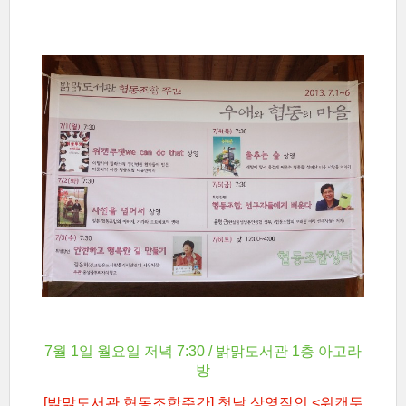
7월 1일 월요일 저녁 7:30 / 밝맑도서관 1층 아고라
방
[밝맑도서관 협동조합주간] 첫날 상영작인 <위캔두