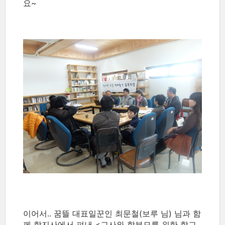
요~
이어서.. 꿈뜰 대표일꾼인 최문철(보루 님) 님과 함
께 학지사에서 펴낸 <교사와 학부모를 위한 학교