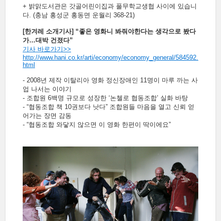
+ 밝맑도서관은 갓골어린이집과 풀무학교생협 사이에 있습니
다. (충남 홍성군 홍동면 운월리 368-21)
[한겨레 소개기사] “좋은 영화니 봐줘야한다는 생각으로 봤다
가…대박 건졌다”
기사 바로가기>>
http://www.hani.co.kr/arti/economy/economy_general/584592.
html
- 2008년 제작 이탈리아 영화 정신장애인 11명이 마루 까는 사
업 나서는 이야기
- 조합원 6백명 규모로 성장한 ‘논첼로 협동조합’ 실화 바탕
- “협동조합 책 10권보다 낫다” 조합원들 마음을 열고 신뢰 얻
어가는 장면 감동
- “협동조합 와닿지 않으면 이 영화 한편이 딱이에요”