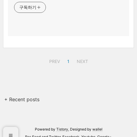
구독하기
PREV
1
NEXT
+ Recent posts
Powered by
Tistory
, Designed by
wallel
Rss Feed
and
Twitter
,
Facebook
,
Youtube
,
Google+