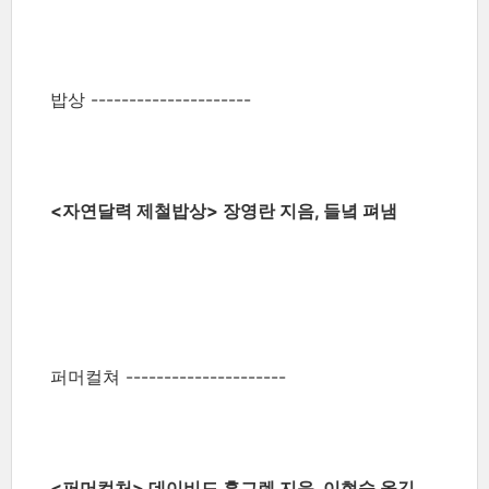
밥상 ---------------------
<자연달력 제철밥상> 장영란 지음, 들녘 펴냄
퍼머컬쳐 ---------------------
<퍼머컬처> 데이비드 홈그렌 지음, 이현숙 옮김,