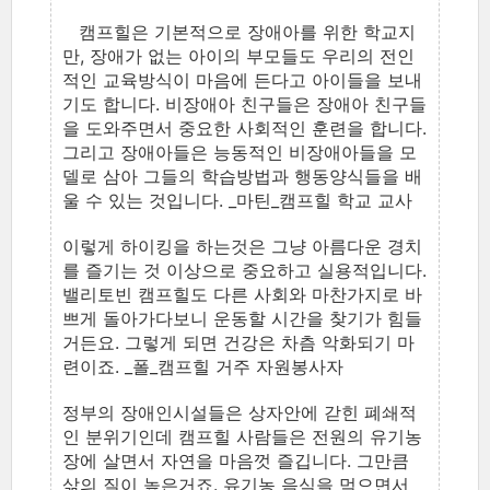
캠프힐은 기본적으로 장애아를 위한 학교지
만, 장애가 없는 아이의 부모들도 우리의 전인
적인 교육방식이 마음에 든다고 아이들을 보내
기도 합니다. 비장애아 친구들은 장애아 친구들
을 도와주면서 중요한 사회적인 훈련을 합니다.
그리고 장애아들은 능동적인 비장애아들을 모
델로 삼아 그들의 학습방법과 행동양식들을 배
울 수 있는 것입니다. _마틴_캠프힐 학교 교사
이렇게 하이킹을 하는것은 그냥 아름다운 경치
를 즐기는 것 이상으로 중요하고 실용적입니다.
밸리토빈 캠프힐도 다른 사회와 마찬가지로 바
쁘게 돌아가다보니 운동할 시간을 찾기가 힘들
거든요. 그렇게 되면 건강은 차츰 악화되기 마
련이죠. _폴_캠프힐 거주 자원봉사자
정부의 장애인시설들은 상자안에 갇힌 폐쇄적
인 분위기인데 캠프힐 사람들은 전원의 유기농
장에 살면서 자연을 마음껏 즐깁니다. 그만큼
삶의 질이 높은거죠. 유기농 음식을 먹으면서