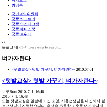
위치로그
방명록
국민권익위원회
꿈뜰 링크트리
꿈뜰 인스타그램
꿈뜰 페이스북
꿈뜰 트위터
/
/
블로그 내 검색
벼가자란다
<텃밭교실> 텃밭 가꾸기, 벼가자란다~
2010.07.01
<텃밭교실> 텃밭 가꾸기, 벼가자란다~
보루Boru
2010. 7. 1. 16:48
2010. 7. 1. 16:48
오늘 텃밭교실은 일본에 가신 소영, 시용선생님을 대신해서 털
보선생님이 진행했습니다. 우선은 초등학교 운동장 가장자리