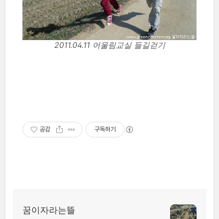
2011.04.11 어울림교실 들길걷기
공감
구독하기
꿈이자라는뜰