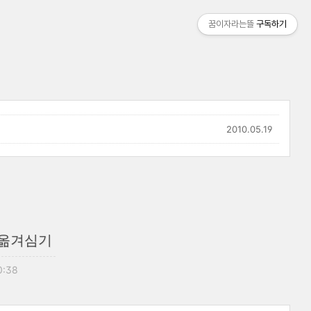
꿈이자라는뜰
구독하기
2010.05.19
 옮겨심기
0:38