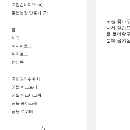
고맙습니다^^
(4)
돌봄농장 만들기
(3)
오늘 꽃나무
나서 실습으
홈
을 들여왔구
태그
분에 옮겨심
미디어로그
위치로그
방명록
국민권익위원회
꿈뜰 링크트리
꿈뜰 인스타그램
꿈뜰 페이스북
꿈뜰 트위터
/
/