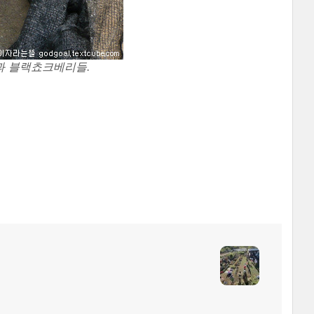
 블랙쵸크베리들.