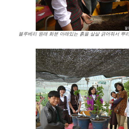
블루베리 원래 화분 아래있는 흙을 살살 긁어줘서 뿌