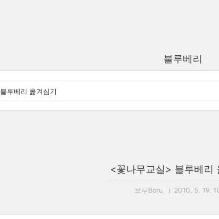
불루베리
 블루베리 옮겨심기
<꽃나무교실> 블루베리
보루Boru
2010. 5. 19. 1