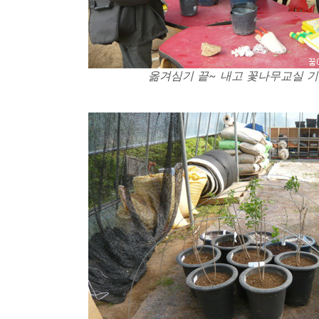
옮겨심기 끝~ 내고 꽃나무교실 기