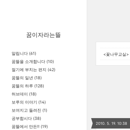
꿈이자라는뜰
알립니다
(61)
<꽃나무교실>
꿈뜰을 소개합니다
(10)
절기에 부치는 편지
(42)
꿈뜰의 일년
(18)
꿈뜰의 하루
(128)
허브데이
(18)
보루의 이야기
(14)
보여지고 들려진
(1)
공부합시다
(38)
2010. 5. 19. 10:38
꿈뜰에서 만든!!
(19)