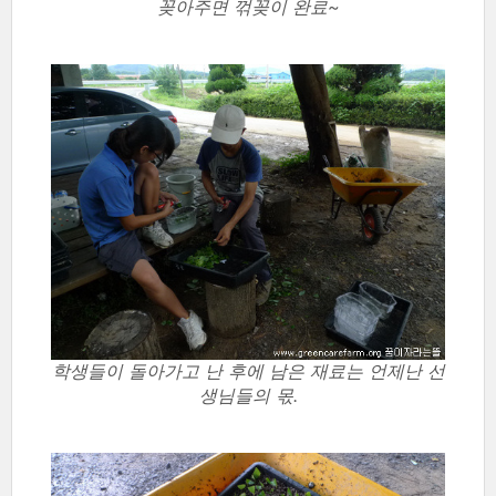
꽂아주면 꺾꽂이 완료~
학생들이 돌아가고 난 후에 남은 재료는 언제난 선
생님들의 몫.