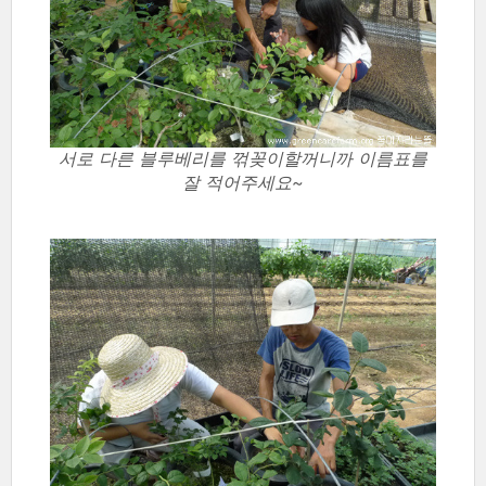
서로 다른 블루베리를 꺾꽂이할꺼니까 이름표를
잘 적어주세요~