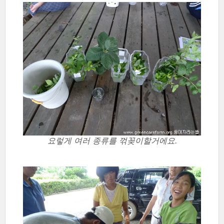
요렇게 여러 종류를 꺾꽂이할거에요.