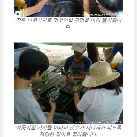
작은 나무가지로 꺾꽂이할 구멍을 미리 뚫어줍니
다.
꺾꽂이할 가지를 이파리 갯수가 서너개가 되도록
적당한 길이로 잘라줍니다.