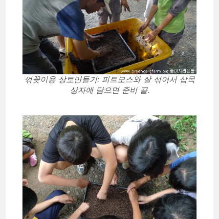
꺾꽂이용 상토만들기: 피트모스와 잘 섞어서 삽목
상자에 담으면 준비 끝.