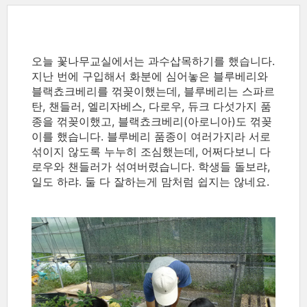
오늘 꽃나무교실에서는 과수삽목하기를 했습니다.
지난 번에 구입해서 화분에 심어놓은 블루베리와
블랙쵸크베리를 꺾꽂이했는데, 블루베리는 스파르
탄, 챈들러, 엘리자베스, 다로우, 듀크 다섯가지 품
종을 꺾꽂이했고, 블랙쵸크베리(아로니아)도 꺾꽂
이를 했습니다. 블루베리 품종이 여러가지라 서로
섞이지 않도록 누누히 조심했는데, 어쩌다보니 다
로우와 챈들러가 섞여버렸습니다. 학생들 돌보랴,
일도 하랴. 둘 다 잘하는게 맘처럼 쉽지는 않네요.