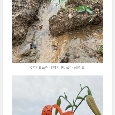
0717 휩쓸려 내려간 흙, 살아 남은 팥