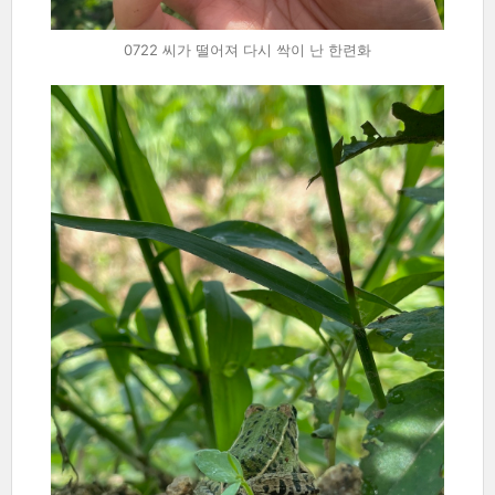
0722 씨가 떨어져 다시 싹이 난 한련화