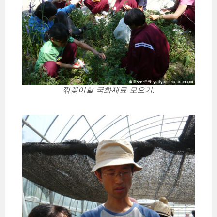
꺾꽂이할 국화재료 모으기.