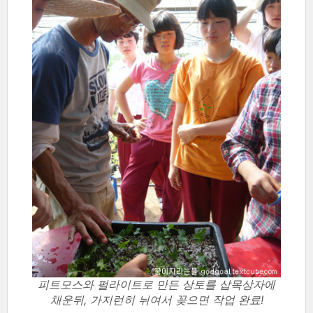
피트모스와 펄라이트로 만든 상토를 삽목상자에
채운뒤, 가지런히 뉘여서 꽂으면 작업 완료!