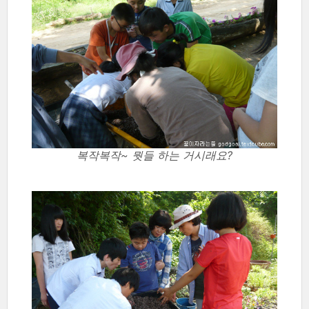
복작복작~ 뭣들 하는 거시래요?