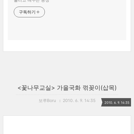
구독하기
<꽃나무교실> 가을국화 꺾꽂이(삽목)
보루Boru
2010. 6. 9. 14:35
2010. 6. 9. 14:35