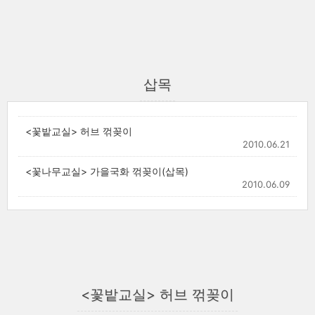
삽목
<꽃밭교실> 허브 꺾꽂이
2010.06.21
<꽃나무교실> 가을국화 꺾꽂이(삽목)
2010.06.09
<꽃밭교실> 허브 꺾꽂이