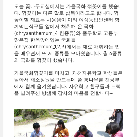
오늘 꽃나무교실에서는 가을국화 꺾꽂이를 했습니
다. 꺾꽂이는 다른 말로 삽목이라고도 합니다. 꺾
꽂이할 재료는 시용샘이 미리 여성농업인센터 함
께먹는식구들 앞에서 채취해 온 국화
(chrysanthemum_4 한종류)와 풀무학교 고등부
맑은집 한옥앞에있는 국화들
(chrysanthemum_1,2,3)에서는 재료 채취하는 법
을 배우면서 또 세 종류를 모아왔습니다. 총 4종류
의 국화를 꺾꽂이 했습니다.
가을국화꺾꽂이를 마치고, 과천자유학교 학생들은
남아서 채소정원을 만드는데 쓸 통나무를 전공부
에서 함께 옮겨왔답니다. 자유학교 친구들과 트럭
을 빌려주신 방샘께 감사의 마음을 전합니다~