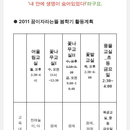
'
내 안에 생명이 숨어있었다!
'라구요.
● 2011 꿈이자라는뜰 봄학기 활동계획
꽃나
풍물
무교
어울
꽃나
교실
꽃밭
실II
림교
무교
_초
교실
수, 오후
실
실I
등
목, 오후
1:50~3:
금요
월, 오후
수, 오전
2:30~4:
20
일
2:30~4
11시
00
금, 오전
2:30~
시
~12:30
9:00~1
4:00
0:40
목공교
교
실_중
전래놀
육
원예,
등
이, 야
원예
원예
내
채험
금요일