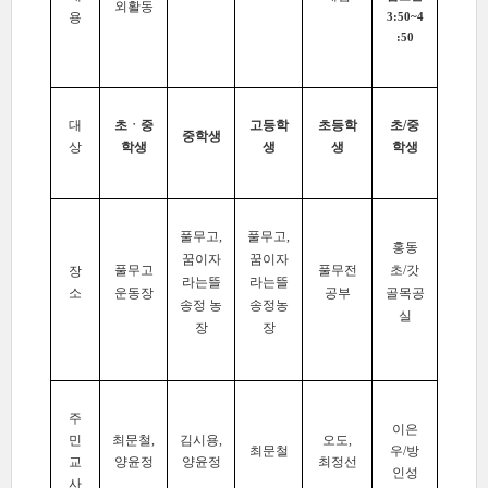
외활동
용
3:50~4
:50
대
초ㆍ중
고등학
초등학
초/중
중학생
상
학생
생
생
학생
풀무고,
풀무고,
홍동
꿈이자
꿈이자
풀무고
풀무전
초/갓
장
라는뜰
라는뜰
소
운동장
공부
골목공
송정 농
송정농
실
장
장
주
이은
민
최문철,
김시용,
오도,
최문철
우/방
교
양윤정
양윤정
최정선
인성
사