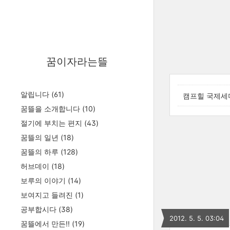
꿈이자라는뜰
알립니다
(61)
캠프힐 국제세
꿈뜰을 소개합니다
(10)
절기에 부치는 편지
(43)
꿈뜰의 일년
(18)
꿈뜰의 하루
(128)
허브데이
(18)
보루의 이야기
(14)
보여지고 들려진
(1)
공부합시다
(38)
2012. 5. 5. 03:04
꿈뜰에서 만든!!
(19)