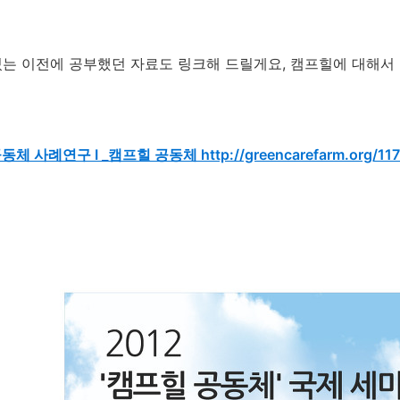
는 이전에 공부했던 자료도 링크해 드릴게요, 캠프힐에 대해서
체 사례연구 I _캠프힐 공동체 http://greencarefarm.org/117