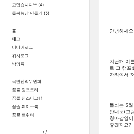
고맙습니다^^
(4)
돌봄농장 만들기
(3)
홈
안녕하세요
태그
미디어로그
위치로그
지난해 이른
방명록
로 그 캠프
자리여서 저
국민권익위원회
꿈뜰 링크트리
꿈뜰 인스타그램
돌쇠는 5월
꿈뜰 페이스북
안내문(그림
꿈뜰 트위터
청마감일이 
좋겠지요?
/
/