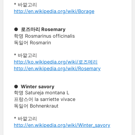
* 바깥고리
http://en.wikipedia.org/wiki/Borage
● 로즈마리 Rosemary
학명 Rosmarinus officinalis
독일어 Rosmarin
* 바깥고리
http://ko.wikipedia.org/wiki/로즈메리
http://en.wikipedia.org/wiki/Rosemary
● Winter savory
학명 Satureja montana L
프랑스어 la sarriette vivace
독일어 Bohnenkraut
* 바깥고리
http://en.wikipedia.org/wiki/Winter_savory