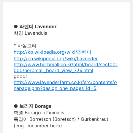
● 라벤더 Lavender
학명 Lavandula
* 바깥고리
http://ko.wikipedia.org/wiki/라벤더
http://en.wikipedia.org/wiki/Lavender
http://www.herbmall.co.kr/html/board/sect001
000/herbmall_board_view_734.html
good!
http://www.lavenderfarm.co.kr/src/contents/o
nepage.php?design_one_pages_id=5
● 보리지 Borage
학명 Borago officinalis
독일어 Borretsch (Boretsch) / Gurkenkraut
(eng. cucumber herb)