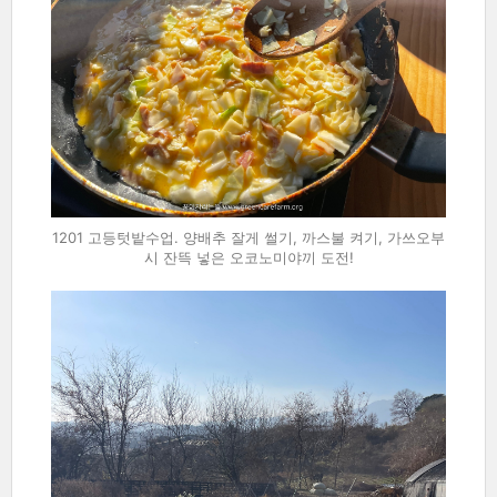
1201 고등텃밭수업. 양배추 잘게 썰기, 까스불 켜기, 가쓰오부
시 잔뜩 넣은 오코노미야끼 도전!