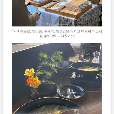
1201 붉은팥, 알땅콩, 수세미, 햇생강을 까지고 마르쉐 채소시
장 @서교에 다녀왔어요.