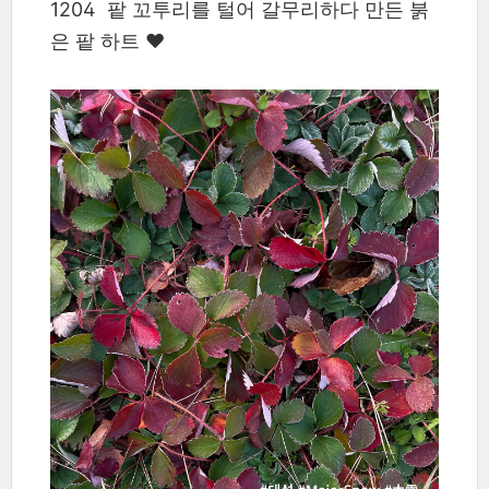
1204 팥 꼬투리를 털어 갈무리하다 만든 붉
은 팥 하트 ❤️