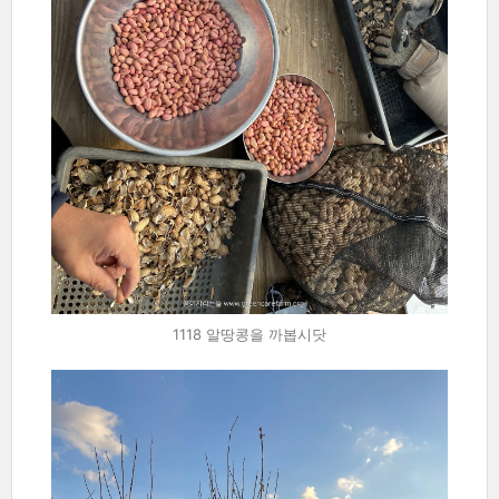
1118 알땅콩을 까봅시닷