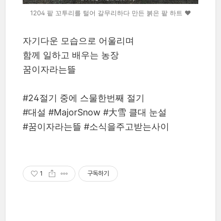
1204 팥 꼬투리를 털어 갈무리하다 만든 붉은 팥 하트 ❤️
자기다운 모습으로 어울리며
함께 일하고 배우는 농장
꿈이자라는뜰
#24절기 중에 스물한번째 절기
#대설 #MajorSnow #大雪 클대 눈설
#꿈이자라는뜰 #소식을주고받는사이
1
구독하기