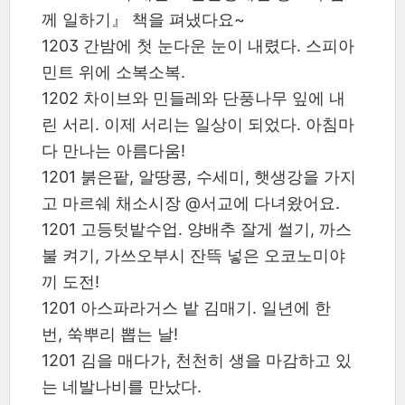
께 일하기』 책을 펴냈다요~
1203 간밤에 첫 눈다운 눈이 내렸다. 스피아
민트 위에 소복소복.
1202 차이브와 민들레와 단풍나무 잎에 내
린 서리. 이제 서리는 일상이 되었다. 아침마
다 만나는 아름다움!
1201 붉은팥, 알땅콩, 수세미, 햇생강을 가지
고 마르쉐 채소시장 @서교에 다녀왔어요.
1201 고등텃밭수업. 양배추 잘게 썰기, 까스
불 켜기, 가쓰오부시 잔뜩 넣은 오코노미야
끼 도전!
1201 아스파라거스 밭 김매기. 일년에 한
번, 쑥뿌리 뽑는 날!
1201 김을 매다가, 천천히 생을 마감하고 있
는 네발나비를 만났다.