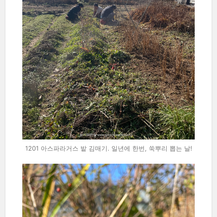
1201 아스파라거스 밭 김매기. 일년에 한번, 쑥뿌리 뽑는 날!