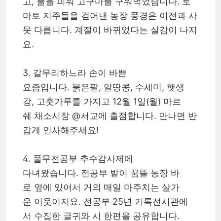
고, 불을 피워 고구마를 구워먹었습니다. 토
마토 지주들을 걷어낸 농장 풍경은 이전과 사
뭇 다릅니다. 계절이 바뀌었다는 실감이 나지
요.
3. 갈무리하느라 손이 바쁜
요즘입니다. 붉은팥, 알땅콩, 수세미, 햇생
강, 고춧가루를 가지고 12월 1일(월) 마르
쉐 채소시장 @서교에 출점합니다. 만나면 반
갑게 인사해주세요!
4. 풀무전공부 추수감사제에
다녀왔습니다. 전공부 밭이 꿈뜰 농장 바
로 옆에 있어서 거의 매일 마주치는 살가
운 이웃이지요. 전공부 25년 기록전시관에
서 수집한 글귀와 시 한편을 공유합니다.