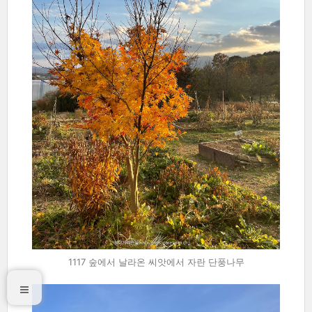
1117 숲에서 날라온 씨앗에서 자란 단풍나무