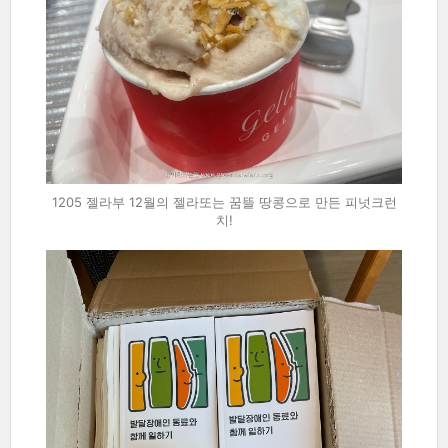
1205 젤라부 12월의 젤라또는 꿈뜰 땅콩으로 만든 피넛크런
치!