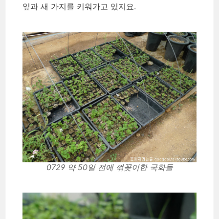
잎과 새 가지를 키워가고 있지요.
0729 약 50일 전에 꺾꽂이한 국화들