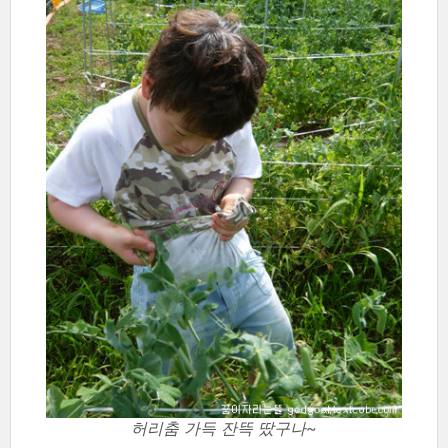
허리춤 가득 잔뜩 땄구나~