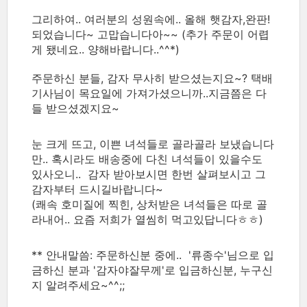
그리하여.. 여러분의 성원속에.. 올해 햇감자,완판!
되었습니다~ 고맙습니다아~~ (추가 주문이 어렵
게 됐네요.. 양해바랍니다..^^*)
주문하신 분들, 감자 무사히 받으셨는지요~? 택배
기사님이 목요일에 가져가셨으니까..지금쯤은 다
들 받으셨겠지요~
눈 크게 뜨고, 이쁜 녀석들로 골라골라 보냈습니다
만.. 혹시라도 배송중에 다친 녀석들이 있을수도
있사오니.. 감자 받아보시면 한번 살펴보시고 그
감자부터 드시길바랍니다~
(쾌속 호미질에 찍힌, 상처받은 녀석들은 따로 골
라내어.. 요즘 저희가 열씸히 먹고있답니다ㅎㅎ)
** 안내말씀: 주문하신분 중에.. '류종수'님으로 입
금하신 분과 '감자야잘무께'로 입금하신분, 누구신
지 알려주세요~^^;;