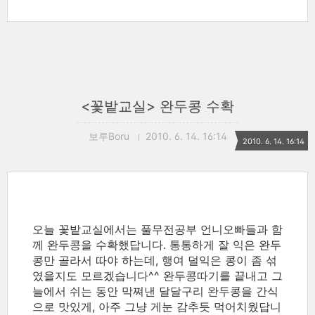
<꽃밭교실> 완두콩 수확
보루Boru
2010. 6. 14. 16:14
2010. 6. 14. 16:14
오늘 꽃밭교실에서는 풀무전공부 언니오빠들과 함
께 완두콩을 수확했답니다. 통통하게 잘 익은 완두
콩만 골라서 따야 하는데, 행여 덜익은 콩이 좀 섞
였을지도 모르겠습니다^^ 완두콩따기를 끝내고 그
늘에서 쉬는 동안 막쪄낸 달달구리 완두콩을 간식
으로 맛있게, 아주 그냥 게눈 감추듯 먹어치웠답니