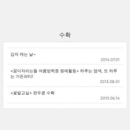
수확
감자 캐는 날~
2014.07.01
<꿈이자라는뜰 여름방학중 원예활동> 하루는 염색, 또 하루
는 가든파티!
2013.08.01
<꽃밭교실> 완두콩 수확
2010.06.14