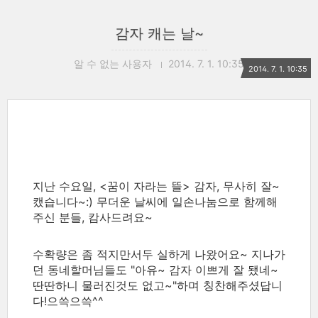
감자 캐는 날~
알 수 없는 사용자
2014. 7. 1. 10:35
2014. 7. 1. 10:35
지난 수요일, <꿈이 자라는 뜰> 감자, 무사히 잘~
캤습니다~:) 무더운 날씨에 일손나눔으로 함께해
주신 분들, 캄사드려요~
수확량은 좀 적지만서두 실하게 나왔어요~ 지나가
던 동네할머님들도 "아유~ 감자 이쁘게 잘 됐네~
딴딴하니 물러진것도 없고~"하며 칭찬해주셨답니
다!으쓱으쓱^^