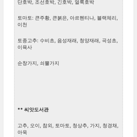
단호박, 조선호박, 긴호박, 얼룩호박
토마토: 큰주황, 큰붉은, 아르헨티나, 블랙체리,
이천
토종고추: 수비초, 음성재래, 청양재래, 곡성초,
이육사
순창가지, 쇠뿔가지
** 씨앗도서관
고추, 오이, 참외, 토마토, 청상추, 가지, 청경채,
아욱