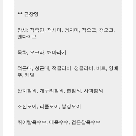
** 금창영
쌈채: 적축면, 적치마, 청치마, 적오크, 청오크,
엔다이브
목화, 오크라, 해바라기
적근대, 청근대, 적콜라비, 청콜라비, 비트, 양배
추, 케일
깐치참외, 개구리참외, 흰참외, 사과참외
조선오이, 피클오이, 봉강오이
쥐이빨옥수수, 메옥수수, 검은찰옥수수