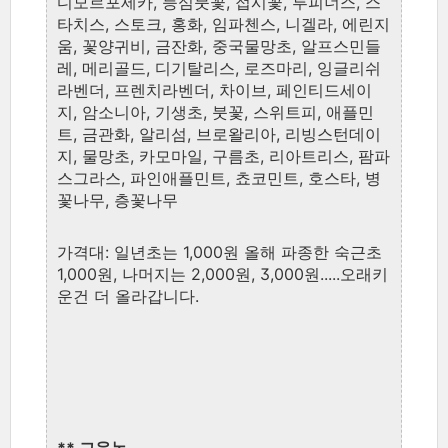
디모르포세카, 등심붓꽃, 접시꽃, 루피너스, 스
타치스, 스토크, 홍화, 임파첸스, 니겔라, 에린지
움, 꽃양귀비, 금잔화, 중국물망초, 알프스민들
레, 메리골드, 디기탈리스, 로즈마리, 잉글리쉬
라벤더, 프렌치라벤더, 차이브, 페인티드세이
지, 암소니아, 기생초, 붓꽃, 스위트피, 애플민
트, 금관화, 알리섬, 브로왈리아, 리빙스턴데이
지, 물망초, 카모마일, 구름초, 리아트리스, 팜파
스그라스, 파인애플민트, 쵸코민트, 호스타, 병
꽃나무, 층꽃나무
가격대: 일년초는 1,000원 올해 파종한 숙근초
1,000원, 나머지는 2,000원, 3,000원.....오래키
운건 더 올라갑니다.