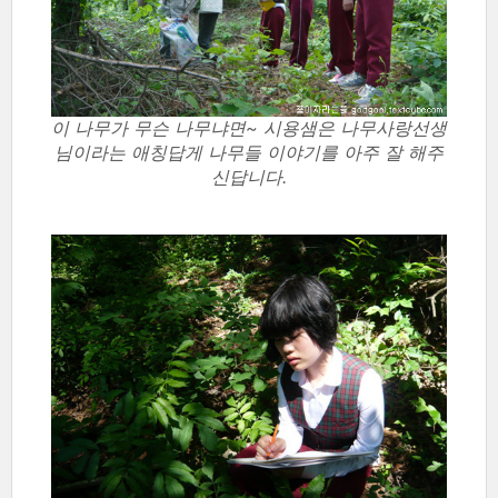
이 나무가 무슨 나무냐면~ 시용샘은 나무사랑선생
님이라는 애칭답게 나무들 이야기를 아주 잘 해주
신답니다.