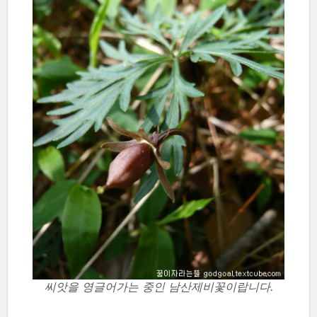
씨앗을 영글어가는 중인 남산제비꽃이랍니다.