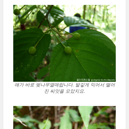
얘가 바로 벚나무열매랍니다. 발갛게 익어서 떨어
진 씨앗을 모았지요.