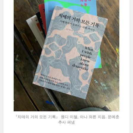
『치매의 거의 모든 기록』 웬디 미첼, 아나 와튼 지음. 문예춘
추사 펴냄