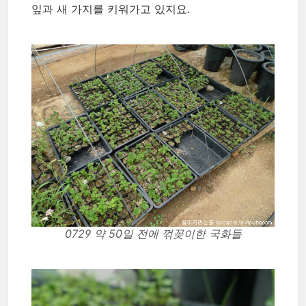
잎과 새 가지를 키워가고 있지요.
0729 약 50일 전에 꺾꽂이한 국화들