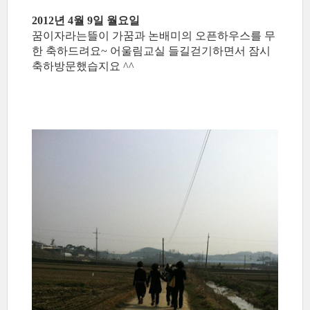
2012년 4월 9일 월요일
꿈이자라는뜰이 가꿈과 논배미의 오픈하우스를 무
한 축하드려요~ 어울림교실 들길걷기하면서 잠시
축하방문했습지요 ^^