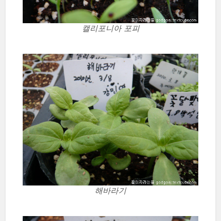
캘리포니아 포피
해바라기