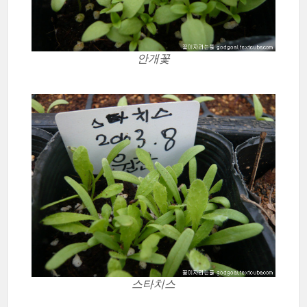
안개꽃
스타치스