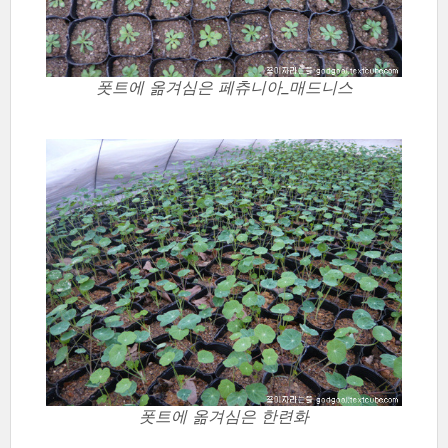
폿트에 옮겨심은 페츄니아_매드니스
폿트에 옮겨심은 한련화