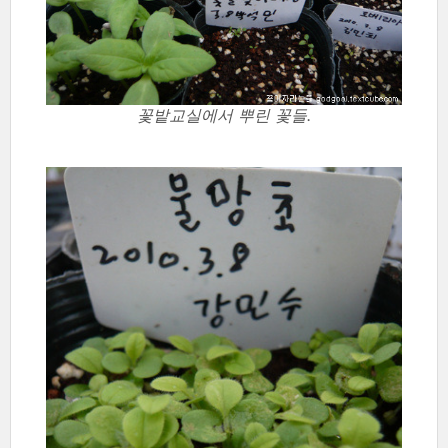
꽃밭교실에서 뿌린 꽃들.