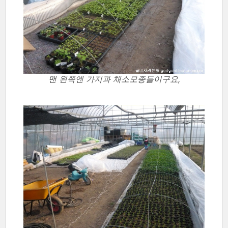
맨 왼쪽엔 가지과 채소모종들이구요,