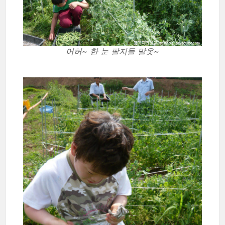
어허~ 한 눈 팔지들 말옷~