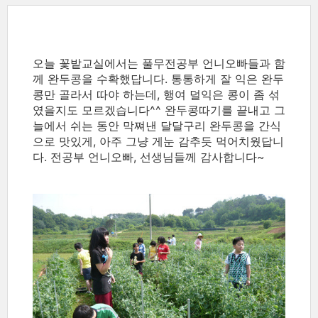
오늘 꽃밭교실에서는 풀무전공부 언니오빠들과 함
께 완두콩을 수확했답니다. 통통하게 잘 익은 완두
콩만 골라서 따야 하는데, 행여 덜익은 콩이 좀 섞
였을지도 모르겠습니다^^ 완두콩따기를 끝내고 그
늘에서 쉬는 동안 막쪄낸 달달구리 완두콩을 간식
으로 맛있게, 아주 그냥 게눈 감추듯 먹어치웠답니
다. 전공부 언니오빠, 선생님들께 감사합니다~