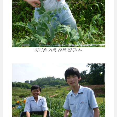
허리춤 가득 잔뜩 땄구나~