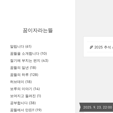
꿈이자라는뜰
알립니다
(61)
🌾 2025 추석
꿈뜰을 소개합니다
(10)
절기에 부치는 편지
(43)
꿈뜰의 일년
(18)
꿈뜰의 하루
(128)
허브데이
(18)
보루의 이야기
(14)
보여지고 들려진
(1)
공부합시다
(38)
2025. 9. 23. 22:00
꿈뜰에서 만든!!
(19)