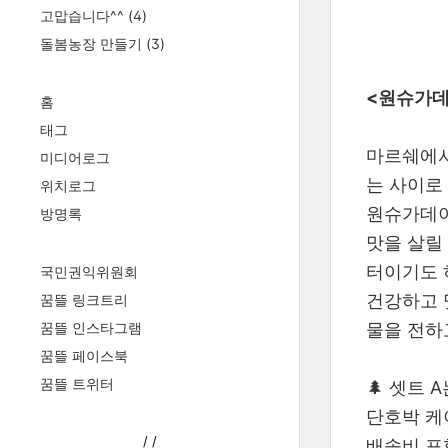
고맙습니다^^
(4)
돌봄농장 만들기
(3)
<원슈가데
홈
태그
마르쉐에서
미디어로그
는 사이로 
위치로그
원슈가데이
방명록
맛을 살릴
터이기도 하
국민권익위원회
건강하고 
꿈뜰 링크트리
꿈뜰 인스타그램
물을 전하
꿈뜰 페이스북
꿈뜰 트위터
🌲 셋트 
단호박 케
/
/
배송비 포함