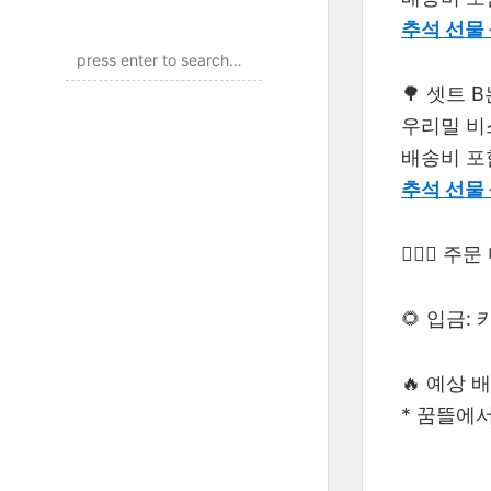
추석 선물 
🌳 셋트 
우리밀 비
배송비 포함
추석 선물 
🙋🏻‍♀️
🌻 입금: 
🔥 예상 배
* 꿈뜰에서