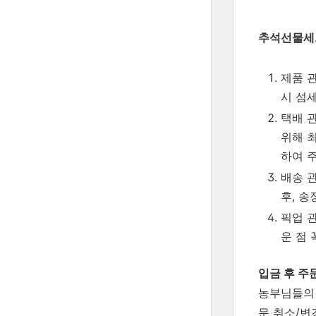
추석선물세
제품 
시 섬
택배 
위해 
하여 
배송 관
후, 
픽업 
운 점
입금 후 주
농부님들의 
문 취소/변