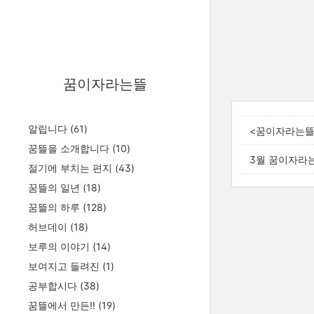
꿈이자라는뜰
알립니다
(61)
<꿈이자라는뜰
꿈뜰을 소개합니다
(10)
3월 꿈이자라
절기에 부치는 편지
(43)
꿈뜰의 일년
(18)
꿈뜰의 하루
(128)
허브데이
(18)
보루의 이야기
(14)
보여지고 들려진
(1)
공부합시다
(38)
꿈뜰에서 만든!!
(19)