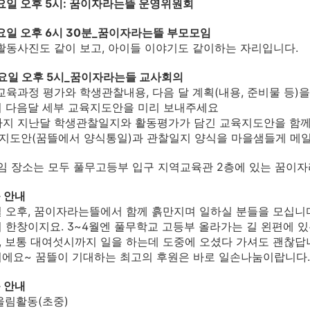
화요일 오후 5시: 꿈이자라는뜰 운영위원회
화요일 오후 6시 30분_꿈이자라는뜰 부모모임
 활동사진도 같이 보고, 아이들 이야기도 같이하는 자리입니다.
수요일 오후 5시_꿈이자라는들 교사회의
 교육과정 평가와 학생관찰내용, 다음 달 계획(내용, 준비물 등)
지 다음달 세부 교육지도안을 미리 보내주세요
까지 지난달 학생관찰일지와 활동평가가 담긴 교육지도안을 함께
육지도안(꿈뜰에서 양식통일)과 관찰일지 양식을 마을샘들게 메
임 장소는 모두 풀무고등부 입구 지역교육관 2층에 있는 꿈이
 안내
 오후, 꿈이자라는뜰에서 함께 흙만지며 일하실 분들을 모십니
 한창이지요. 3~4월엔 풀무학교 고등부 올라가는 길 왼편에 있
 보통 대여섯시까지 일을 하는데 도중에 오셨다 가셔도 괜찮답니
에요~ 꿈뜰이 기대하는 최고의 후원은 바로 일손나눔이랍니다.
 안내
울림활동(초중)