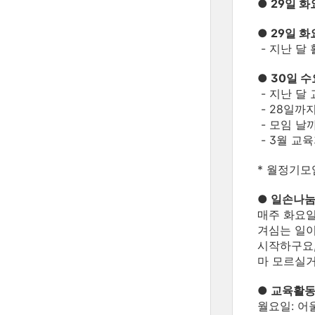
● 29일 
● 29일 
- 지난 달
● 30일 
- 지난 달
- 28일까
- 모임 날
- 3월 교
* 월정기모
● 일손나눔
매주 화요일
겨심는 일이
시작하구요,
마 모르실거
● 교육활동
월요일: 어