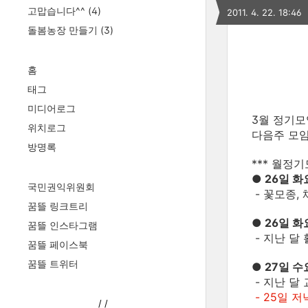
고맙습니다^^
(4)
2011. 4. 22. 18:46
돌봄농장 만들기
(3)
홈
태그
미디어로그
3월 정기모
위치로그
다음주 모
방명록
*** 월정
● 26일 
국민권익위원회
- 꽃모종,
꿈뜰 링크트리
● 26일 
꿈뜰 인스타그램
- 지난 달
꿈뜰 페이스북
꿈뜰 트위터
● 27일 
- 지난 달
- 25일 
/
/