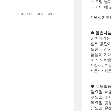
- 모임 날
- 지난 해
* 월정기모
● 일손나눔
꿈이자라는
함께 흙만지
도중에 잠깐
꿈뜰이 기
미리 연락을
* 장소: 
* 문의: 
● 교육활동
월요일: 어
수요일: 꽃나
목요일: 꽃
금요일: 풍