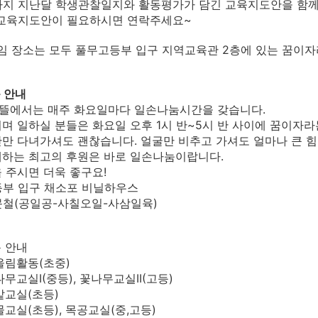
까지 지난달 학생관찰일지와 활동평가가 담긴 교육지도안을 함께 
 교육지도안이 필요하시면 연락주세요~
임 장소는 모두 풀무고등부 입구 지역교육관 2층에 있는 꿈이
 안내
뜰에서는 매주 화요일마다 일손나눔시간을 갖습니다.
며 일하실 분들은 화요일 오후 1시 반~5시 반 사이에 꿈이자
만 다녀가셔도 괜찮습니다. 얼굴만 비추고 가셔도 얼마나 큰 
대하는 최고의 후원은 바로 일손나눔이랍니다.
 주시면 더욱 좋구요!
고등부 입구 채소포 비닐하우스
최문철(공일공-사칠오일-사삼일육)
 안내
울림활동(초중)
무교실I(중등), 꽃나무교실II(고등)
밭교실(초등)
물교실(초등), 목공교실(중,고등)