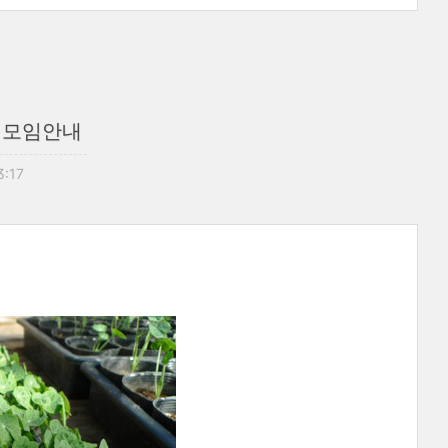
 모임안내
3:17