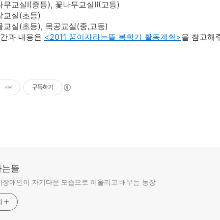
무교실I(중등), 꽃나무교실II(고등)
밭교실(초등)
물교실(초등), 목공교실(중,고등)
시간과 내용은
<2011 꿈이자라는뜰 봄학기 활동계획>
을 참고해
구독하기
라는뜰
비장애인이 자기다운 모습으로 어울리고 배우는 농장
기