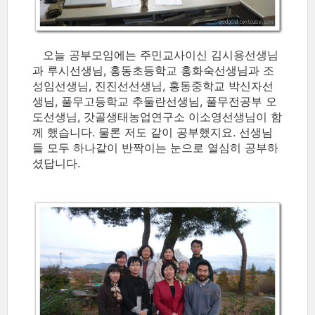
오늘 공부모임에는 주민교사이신 김시용선생님
과 루시선생님, 홍동초등학교 홍화숙선생님과 조
성임선생님, 진진선선생님, 홍동중학교 박신자선
생님, 풀무고등학교 추둘란선생님, 풀무전공부 오
도선생님, 갓골생태농업연구소 이소영선생님이 함
께 했습니다. 물론 저도 같이 공부했지요. 선생님
들 모두 하나같이 반짝이는 눈으로 열심히 공부하
셨답니다.