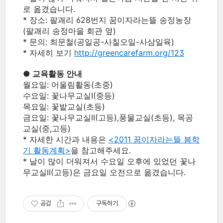
로 옮겼습니다.
* 장소: 팔괘리 628번지 꿈이자라는뜰 송정농장
(팔괘리 송정마을 회관 옆)
* 문의: 최문철(공일공-사칠오일-사삼일육)
* 자세히 보기
http://greencarefarm.org/123
● 교육활동 안내
월요일: 어울림활동(초중)
수요일: 꽃나무교실I(중등)
목요일: 꽃밭교실(초등)
금요일: 꽃나무교실II(고등),풍물교실(초등), 목공
교실(중,고등)
* 자세한 시간과 내용은
<2011 꿈이자라는뜰 봄학
기 활동계획>
을 참고해주세요.
* 날이 많이 더워져서 수요일 오후에 있었던 꽃나
무교실II(고등)은 금요일 오전으로 옮겼습니다.
공감
구독하기