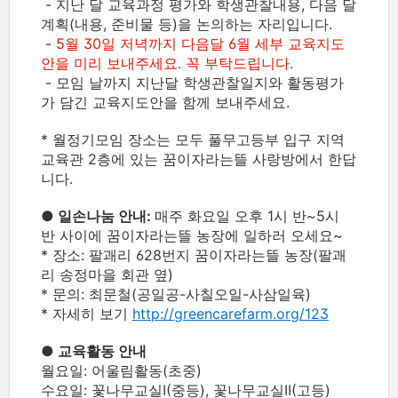
- 지난 달 교육과정 평가와 학생관찰내용, 다음 달
계획(내용, 준비물 등)을 논의하는 자리입니다.
-
5월 30일 저녁까지 다음달 6월 세부 교육지도
안을 미리 보내주세요. 꼭 부탁드립니다.
- 모임 날까지 지난달 학생관찰일지와 활동평가
가 담긴 교육지도안을 함께 보내주세요.
* 월정기모임 장소는 모두 풀무고등부 입구 지역
교육관 2층에 있는 꿈이자라는뜰 사랑방에서 한답
니다.
● 일손나눔 안내:
매주 화요일 오후 1시 반~5시
반 사이에 꿈이자라는뜰 농장에 일하러 오세요~
* 장소: 팔괘리 628번지 꿈이자라는뜰 농장(팔괘
리 송정마을 회관 옆)
* 문의: 최문철(공일공-사칠오일-사삼일육)
* 자세히 보기
http://greencarefarm.org/123
● 교육활동 안내
월요일: 어울림활동(초중)
수요일: 꽃나무교실I(중등), 꽃나무교실II(고등)