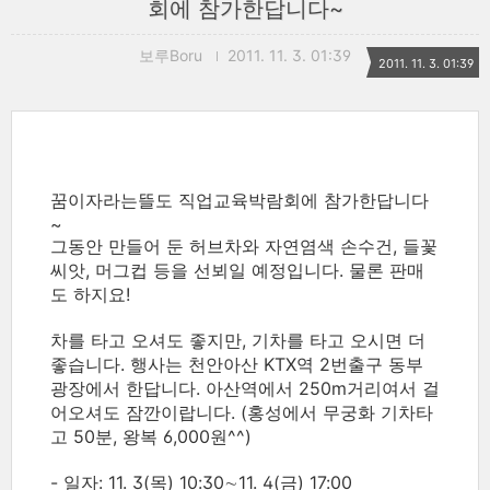
회에 참가한답니다~
보루Boru
2011. 11. 3. 01:39
2011. 11. 3. 01:39
꿈이자라는뜰도 직업교육박람회에 참가한답니다
~
그동안 만들어 둔 허브차와 자연염색 손수건, 들꽃
씨앗, 머그컵 등을 선뵈일 예정입니다. 물론 판매
도 하지요!
차를 타고 오셔도 좋지만, 기차를 타고 오시면 더
좋습니다. 행사는 천안아산 KTX역 2번출구 동부
광장에서 한답니다. 아산역에서 250m거리여서 걸
어오셔도 잠깐이랍니다. (홍성에서 무궁화 기차타
고 50분, 왕복 6,000원^^)
- 일자: 11. 3(목) 10:30∼11. 4(금) 17:00