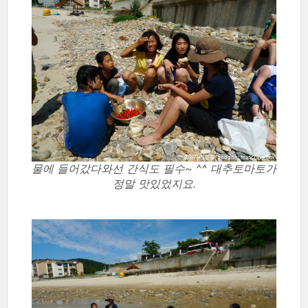
물에 들어갔다와선 간식도 필수~ ^^ 대추토마토가
정말 맛있었지요.