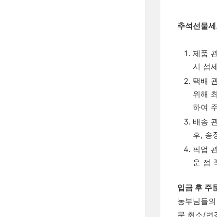
추석선물세
제품 
시 섬
택배 
위해 
하여 
배송 관
후, 
픽업 
운 점
입금 후 주
농부님들의 
문 취소/변