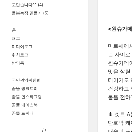
고맙습니다^^
(4)
돌봄농장 만들기
(3)
<원슈가데
홈
태그
마르쉐에서
미디어로그
는 사이로 
위치로그
원슈가데이
방명록
맛을 살릴
터이기도 하
국민권익위원회
건강하고 
꿈뜰 링크트리
꿈뜰 인스타그램
물을 전하
꿈뜰 페이스북
꿈뜰 트위터
🌲 셋트 
단호박 케
/
/
배송비 포함