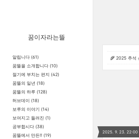
꿈이자라는뜰
알립니다
(61)
🌾 2025 추석
꿈뜰을 소개합니다
(10)
절기에 부치는 편지
(42)
꿈뜰의 일년
(18)
꿈뜰의 하루
(128)
허브데이
(18)
보루의 이야기
(14)
보여지고 들려진
(1)
공부합시다
(38)
2025. 9. 23. 22:00
꿈뜰에서 만든!!
(19)