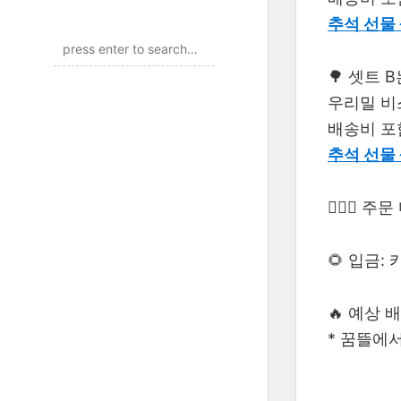
추석 선물 
🌳 셋트 
우리밀 비
배송비 포함
추석 선물 
🙋🏻‍♀️
🌻 입금: 
🔥 예상 배
* 꿈뜰에서