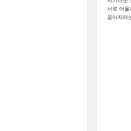
자기다운
서로 어울
꿈이자라