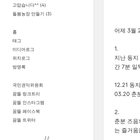
고맙습니다^^
(4)
돌봄농장 만들기
(3)
어제 3월
홈
태그
1.
미디어로그
지난 동지
위치로그
간 7분 일
방명록
12.21 동지
국민권익위원회
03.20 춘
꿈뜰 링크트리
꿈뜰 인스타그램
꿈뜰 페이스북
2.
꿈뜰 트위터
춘분 즈음
는 즐거움
/
/