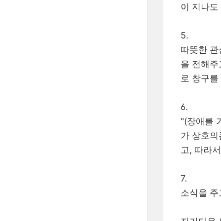
이 지나도
5.
따뜻한 관
을 전해주
로 창구를
6.
"(장애를
가 상호의
고, 따라서
7.
소식을 주