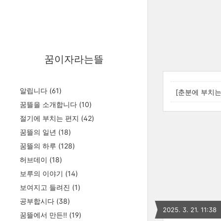
꿈이자라는뜰
알립니다
(61)
[춘분에 부치는 
꿈뜰을 소개합니다
(10)
절기에 부치는 편지
(42)
꿈뜰의 일년
(18)
꿈뜰의 하루
(128)
허브데이
(18)
보루의 이야기
(14)
보여지고 들려진
(1)
공부합시다
(38)
2025. 3. 21. 11:38
꿈뜰에서 만든!!
(19)