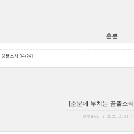
춘분
꿈뜰소식 04/24]
[춘분에 부치는 꿈뜰소식 0
보루Boru
2025. 3. 21. 1