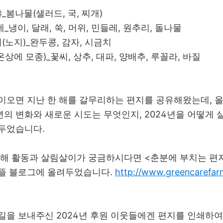
_봄나물(샐러드, 국, 찌개)
에_냉이, 달래, 쑥, 머위, 민들레, 원추리, 돌나물
(노지)_완두콩, 감자, 시금치
온상에 모종)_꽃씨, 상추, 대파, 양배추, 루꼴라, 바질
이오면 지난 한 해를 갈무리하는 편지를 공유해왔는데, 올
25년의 변화와 새로운 시도는 무엇인지, 2024년을 어떻
두었습니다.
 해 활동과 살림살이가 궁금하시다면 <춘분에 부치는 편
뜰 블로그에 올려두었습니다.
http://www.greencarefar
길을 보내주신 2024년 후원 이웃들에겐 편지를 인쇄하