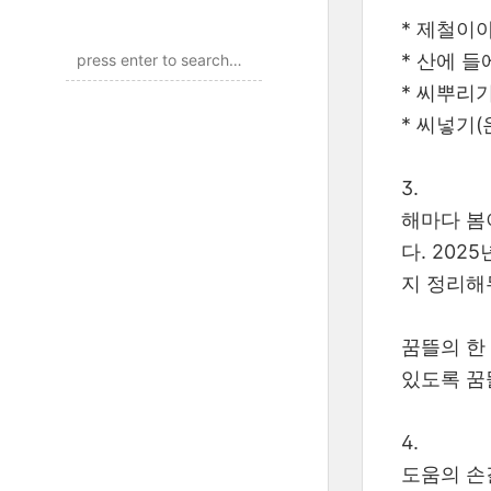
* 제철이야
* 산에 들
* 씨뿌리기
* 씨넣기(
3.
해마다 봄
다. 20
지 정리해
꿈뜰의 한
있도록 꿈
4.
도움의 손