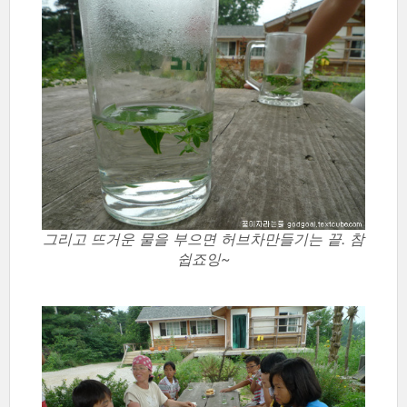
그리고 뜨거운 물을 부으면 허브차만들기는 끝. 참
쉽죠잉~