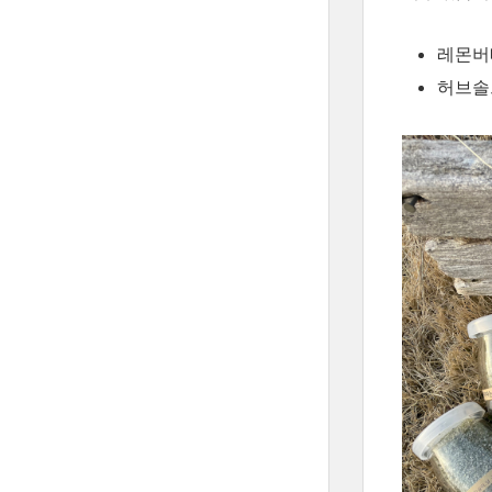
레몬버베
허브솔트