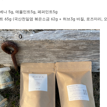
나 5g, 애플민트5g, 페퍼민트5g
 65g (국산천일염 볶은소금 62g + 허브3g 바질, 로즈마리, 오