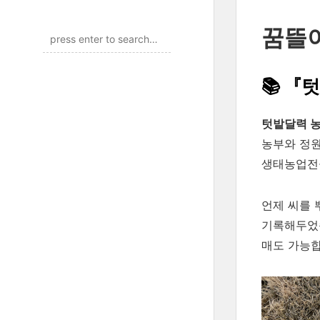
꿈뜰이
📚 『
텃밭달력 농
농부와 정원
생태농업전공
언제 씨를 
기록해두었습
매도 가능