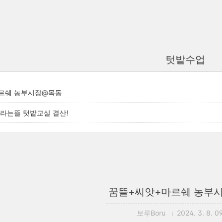
텃밭수업
르쉐 농부시장@목동
자라는뜰 텃밭교실 결산!
꿈뜰+씨앗+마르쉐 농부
보루Boru
2024. 3. 8. 0