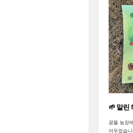
🌱 말
꿈뜰 농장에
어두었습니