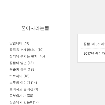
꿈이자라는뜰
알립니다
(61)
꿈뜰+씨앗+마
꿈뜰을 소개합니다
(10)
2017년 꿈이
절기에 부치는 편지
(43)
꿈뜰의 일년
(18)
꿈뜰의 하루
(128)
허브데이
(18)
보루의 이야기
(14)
보여지고 들려진
(1)
공부합시다
(38)
꿈뜰에서 만든!!
(19)