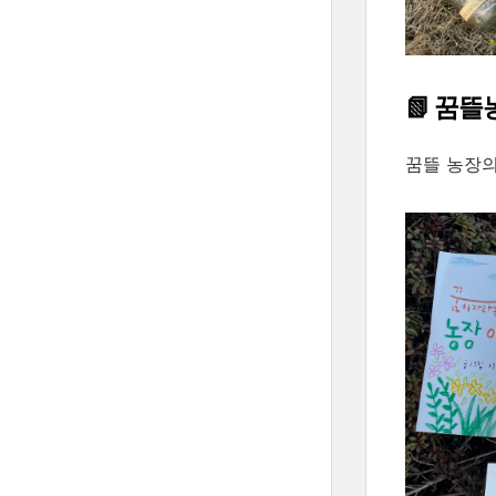
📗 꿈
꿈뜰 농장의