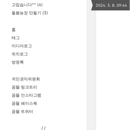
고맙습니다^^
(4)
2024. 3. 8. 09:44
돌봄농장 만들기
(3)
홈
태그
미디어로그
위치로그
방명록
국민권익위원회
꿈뜰 링크트리
꿈뜰 인스타그램
꿈뜰 페이스북
꿈뜰 트위터
/
/