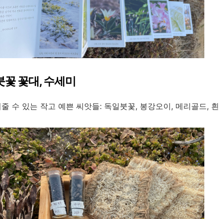
붓꽃 꽃대, 수세미
줄 수 있는 작고 예쁜 씨앗들: 독일붓꽃, 봉강오이, 메리골드, 흰