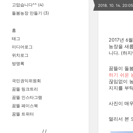
고맙습니다^^
(4)
2018. 10. 14. 20:05
돌봄농장 만들기
(3)
홈
태그
2017년 
농장을 새
미디어로그
니다. (하
위치로그
방명록
꿈뜰이 돌
하기 쉬운 
국민권익위원회
끊임없이 농
지지를 부탁
꿈뜰 링크트리
꿈뜰 인스타그램
사진이 매우
꿈뜰 페이스북
꿈뜰 트위터
멀리서 본 
/
/