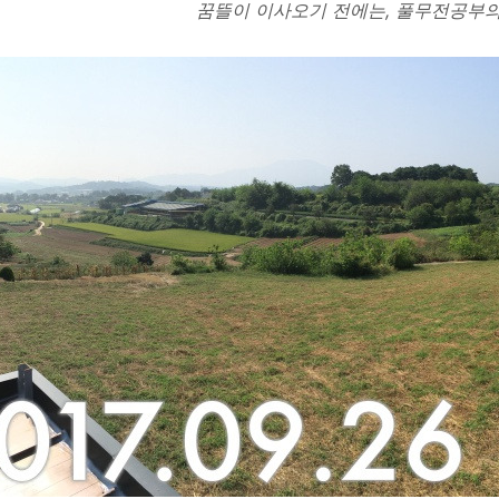
꿈뜰이 이사오기 전에는, 풀무전공부