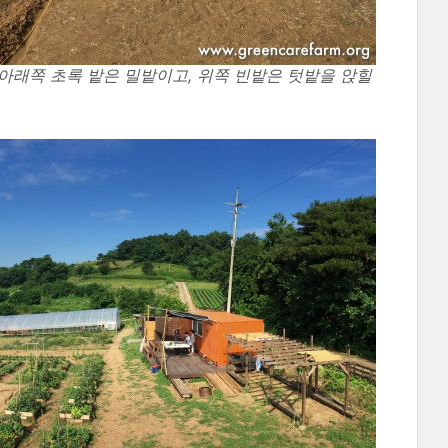
아래쪽 초록 밭은 밀밭이고, 위쪽 빈밭은 텃밭을 앉힐