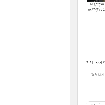
부엌데크 
설치했습니
이제, 자세
펼쳐보기