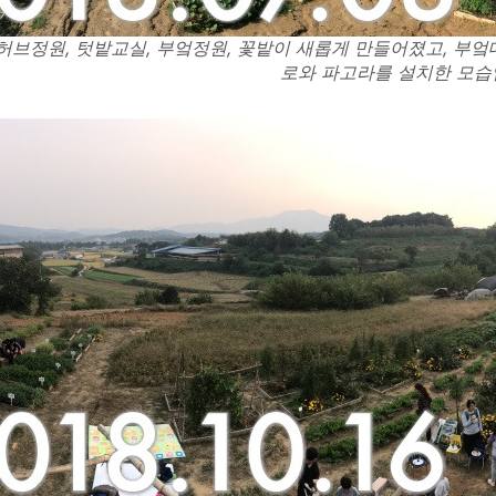
허브정원, 텃밭교실, 부엌정원, 꽃밭이 새롭게 만들어졌고, 부
로와 파고라를 설치한 모습