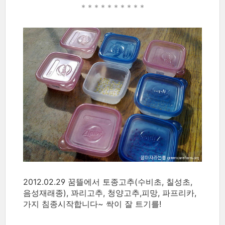
* * * * *
* * * * *
2012.02.29 꿈뜰에서 토종고추(수비초, 칠성초,
음성재래종), 꽈리고추, 청양고추,피망, 파프리카,
가지 침종시작합니다~ 싹이 잘 트기를!