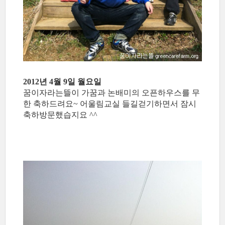
2012년 4월 9일 월요일
꿈이자라는뜰이 가꿈과 논배미의 오픈하우스를 무
한 축하드려요~ 어울림교실 들길걷기하면서 잠시
축하방문했습지요 ^^