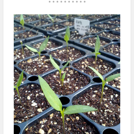
* * * * *
* * * * *