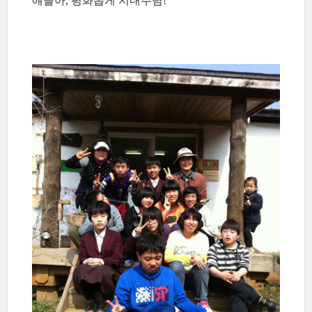
얘들아, 평화롭게 지내주렴!